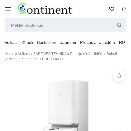
Veikals
Zīmoli
Bestselleri
Jaunumi
Preces ar atlaidēm
RU
Home
»
Veikals
»
SADZĪVES TEHNIKA
»
Putekļu sūcēji, tīrītāji
»
Roboti
(ierīces)
»
Xiaomi 5 EU BHR0834EU