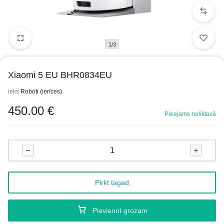
1/3
Xiaomi 5 EU BHR0834EU
iekš
Roboti (ierīces)
450.00
€
Pieejams noliktavā
Pirkt tagad
Pievienot grozam