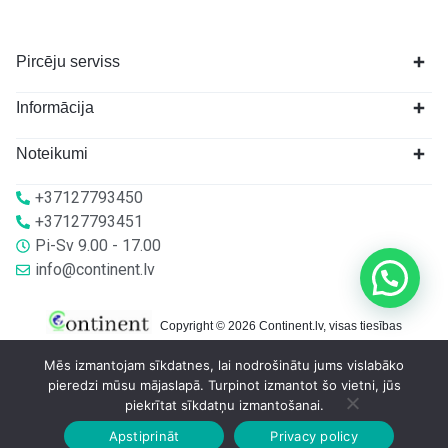
Pircēju serviss
Informācija
Noteikumi
+37127793450
+37127793451
Pi-Sv 9.00 - 17.00
info@continent.lv
Copyright © 2026 Continent.lv, visas tiesības
aizsargātas.
Mēs izmantojam sīkdatnes, lai nodrošinātu jums vislabāko
pieredzi mūsu mājaslapā. Turpinot izmantot šo vietni, jūs
piekrītat sīkdatņu izmantošanai.
Apstiprināt
Privacy policy
Sākumlapa
Veikalā
Grozs
Konts