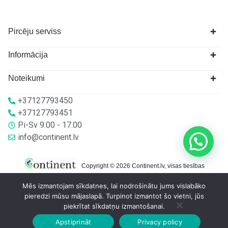
Pircēju serviss
Informācija
Noteikumi
+37127793450
+37127793451
Pi-Sv 9.00 - 17.00
info@continent.lv
Copyright © 2026 Continent.lv, visas tiesības
aizsargātas.
Mēs izmantojam sīkdatnes, lai nodrošinātu jums vislabāko
pieredzi mūsu mājaslapā. Turpinot izmantot šo vietni, jūs
piekrītat sīkdatņu izmantošanai.
Apstiprināt
Privacy policy
Sākumlapa
Veikalā
Grozs
Konts