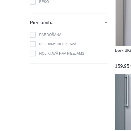
BEKO
BERK
BLAUPUNKT
Pieejamība
BOMANN
PĀRDOŠANĀ
BOSCH
PIEEJAMS NOLIKTAVĀ
BRANDT
Berk B
NOLIKTAVĀ NAV PIEEJAMS
CAMRY
159.95
CANDY
CATA
CELLO
DAEWOO
DAIKIN
DE DIETRICH
DELL