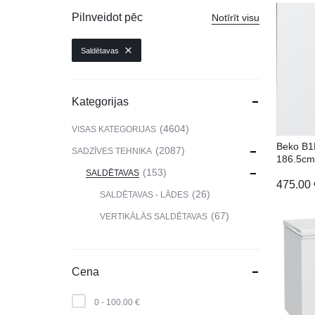
VIEDPULKSTEŅI
Pilnveidot pēc
Notīrīt visu
SKAISTUMAM UN VESELĪBAI
Saldētavas
DATORTEHNIKA, PRECES
BIROJAM
Kategorijas
KLIMATAM
4604
VISAS KATEGORIJAS
Beko B
SPORTAM UN ATPŪTAI
2087
SADZĪVES TEHNIKA
186.5c
153
SALDĒTAVAS
MĀJĀM UN DĀRZAM
475.00
26
SALDĒTAVAS - LĀDES
SILTUMNĪCAS UN TO PIEDERUMI
67
VERTIKĀLĀS SALDĒTAVAS
CELTNIECĪBA
Cena
0 -
100.00
€