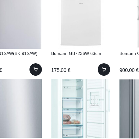
K91SAW(BK-91SAW)
Bomann GB7236W 63cm
Bomann 
€
175.00
€
900.00
€