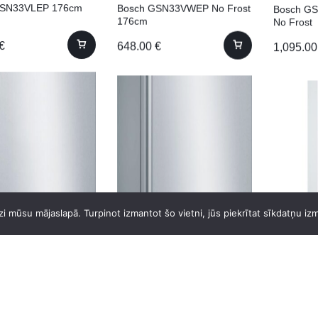
GSN33VLEP 176cm
Bosch GSN33VWEP No Frost
Bosch G
t
176cm
No Frost
€
648.00
€
1,095.0
GSN36BIEP 186cm No
Bosch GSN36BIFV No Frost
Bosch G
i mūsu mājaslapā. Turpinot izmantot šo vietni, jūs piekrītat sīkdatņu iz
186cm
No Frost
€
900.00
€
759.95
€