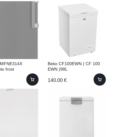
RMFNE314X
Beko CF100EWN ( CF 100
o frost
EWN )98L
140.00
€