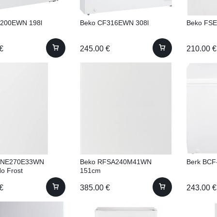
F200EWN 198l
Beko CF316EWN 308l
Beko FS
€
245.00
€
210.00
€
FNE270E33WN
Beko RFSA240M41WN
Berk BCF
o Frost
151cm
€
385.00
€
243.00
€