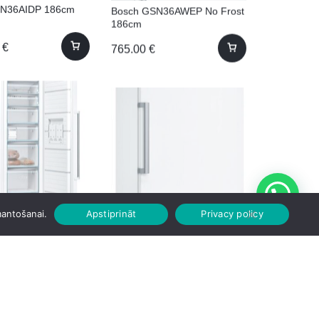
SN36AIDP 186cm
Bosch GSN36AWEP No Frost
186cm
0
€
765.00
€
SN36BWFV 186cm
Bosch GSN36CWEV 186cm
mantošanai.
Apstiprināt
Privacy policy
No Frost
710.00
€