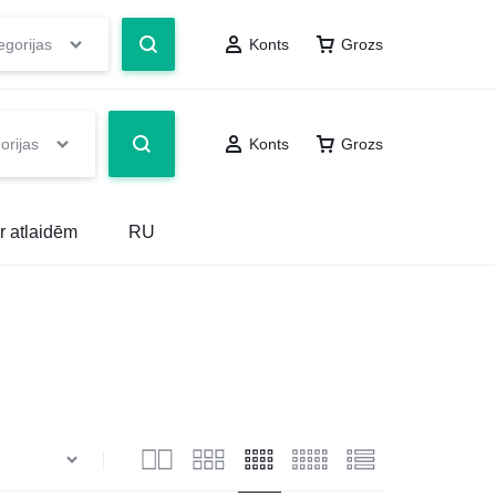
egorijas
Konts
Grozs
orijas
Konts
Grozs
r atlaidēm
RU