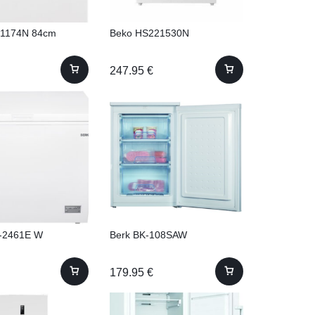
E1174N 84cm
Beko HS221530N
247.95
€
-2461E W
Berk BK-108SAW
179.95
€