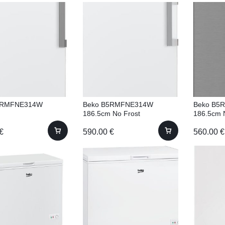
1RMFNE314W
Beko B5RMFNE314W
Beko B5
m
186.5cm No Frost
186.5cm N
€
590.00
€
560.00
€