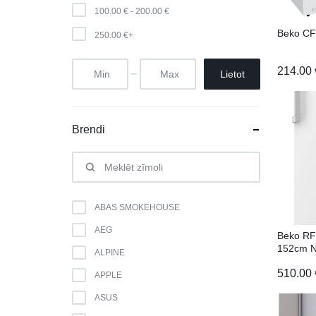
100.00
€
-
200.00
€
Beko C
250.00
€
+
214.00
Lietot
Brendi
ABAS SMOKEHOUSE
AEG
Beko R
152cm N
ALPINE
510.00
APPLE
ASUS