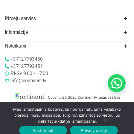
Pircēju serviss
Informācija
Noteikumi
+37127793450
+37127793451
Pi-Sv 9.00 - 17.00
info@continent.lv
Copyright © 2026 Continent.lv, visas tiesības
aizsargātas.
Mēs izmantojam sīkdatnes, lai nodrošinātu jums vislabāko
pieredzi mūsu mājaslapā. Turpinot izmantot šo vietni, jūs
piekrītat sīkdatņu izmantošanai.
Apstiprināt
Privacy policy
Sākumlapa
Veikalā
Grozs
Konts