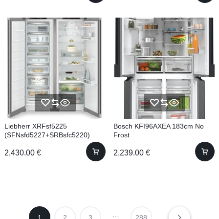
Liebherr XRFsf5225
Bosch KFI96AXEA 183cm No
(SFNsfd5227+SRBsfc5220)
Frost
185,5cm No frost
2,430.00
€
2,239.00
€
…
1
2
3
288