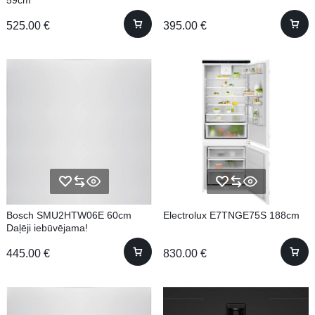
59cm
525.00
€
395.00
€
Bosch SMU2HTW06E 60cm
Electrolux E7TNGE75S 188cm
Daļēji iebūvējama!
445.00
€
830.00
€