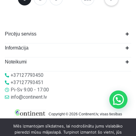
Pircēju serviss
Informācija
Noteikumi
+37127793450
+37127793451
Pi-Sv 9.00 - 17.00
info@continent.lv
Copyright © 2026 Continent.lv, visas tiesības
aizsargātas.
Mēs izmantojam sīkdatnes, lai nodrošinātu jums vislabāko
pieredzi mūsu mājaslapā. Turpinot izmantot šo vietni, jūs