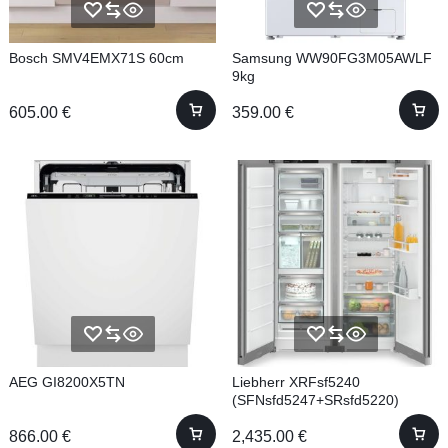
Bosch SMV4EMX71S 60cm
Samsung WW90FG3M05AWLF
9kg
605.00
€
359.00
€
AEG GI8200X5TN
Liebherr XRFsf5240
(SFNsfd5247+SRsfd5220)
185,5cm No frost
866.00
€
2,435.00
€