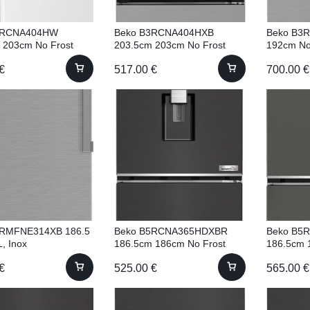
3RCNA404HW
Beko B3RCNA404HXB
Beko B3
 203cm No Frost
203.5cm 203cm No Frost
192cm No
€
517.00
€
700.00
€
3RMFNE314XB 186.5
Beko B5RCNA365HDXBR
Beko B5
, Inox
186.5cm 186cm No Frost
186.5cm 
€
525.00
€
565.00
€