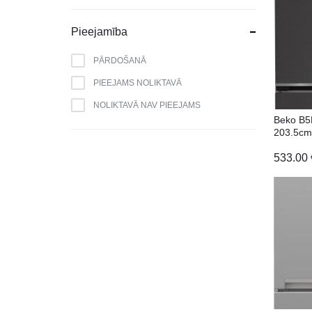
BERK
BLAUPUNKT
Pieejamība
BOMANN
PĀRDOŠANĀ
BOSCH
PIEEJAMS NOLIKTAVĀ
BRANDT
NOLIKTAVĀ NAV PIEEJAMS
CAMRY
Beko B
203.5cm
CANDY
533.00
CATA
CELLO
DAEWOO
DAIKIN
DE DIETRICH
DELL
DEWALT