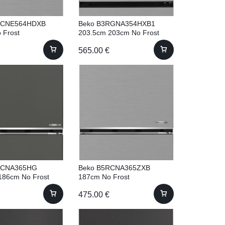
RCNE564HDXB
Beko B3RGNA354HXB1
 Frost
203.5cm 203cm No Frost
565.00
€
RCNA365HG
Beko B5RCNA365ZXB
186cm No Frost
187cm No Frost
475.00
€