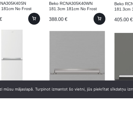
CNA305K40SN
Beko RCNA305K40WN
Beko RC
 181cm No Frost
181.3cm 181cm No Frost
181.3cm 
€
388.00
€
405.00
€
CSA240K40WN
Beko RCSA270K40SN 170cm
Beko RC
i mūsu mājaslapā. Turpinot izmantot šo vietni, jūs piekrītat sīkdatņu iz
m 152cm
181.3cm 
€
298.00
€
350.00
€