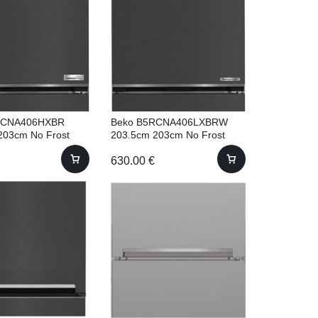
RCNA406HXBR
Beko B5RCNA406LXBRW
203cm No Frost
203.5cm 203cm No Frost
630.00
€