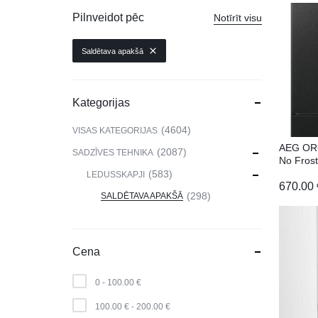
VIEDPULKSTEŅI
Pilnveidot pēc
Notīrīt visu
SKAISTUMAM UN VESELĪBAI
Saldētava apakšā
DATORTEHNIKA, PRECES
BIROJAM
Kategorijas
KLIMATAM
4604
VISAS KATEGORIJAS
AEG OR
SPORTAM UN ATPŪTAI
2087
SADZĪVES TEHNIKA
No Fros
583
LEDUSSKAPJI
MĀJĀM UN DĀRZAM
670.00
298
SALDĒTAVA APAKŠĀ
SILTUMNĪCAS UN TO PIEDERUMI
CELTNIECĪBA
Cena
0 -
100.00
€
100.00
€
-
200.00
€