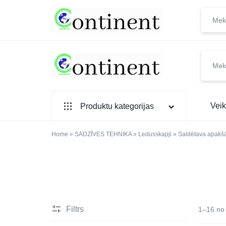
CONTINENT.LV
SADZĪVES
Veik
Produktu kategorijas
PREČU
INTERNETVEIKALS
SADZĪVES TEHNIKA
Home
»
SADZĪVES TEHNIKA
»
Ledusskapji
»
Saldētava apakš
IEBŪVĒJAMĀ TEHNIKA
MAZĀ SADZĪVES TEHNIKA
ELEKTRONIKA, TV
Filtrs
1–16 no 
TELEFONI