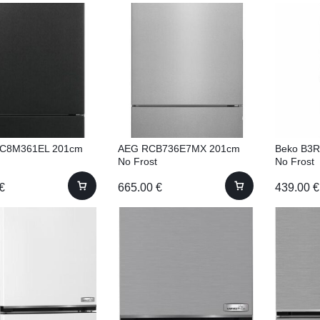
C8M361EL 201cm
AEG RCB736E7MX 201cm
Beko B3
t
No Frost
No Frost
€
665.00
€
439.00
€