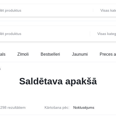
Visas kat
Visas kateg
als
Zīmoli
Bestselleri
Jaunumi
Preces a
ā
Saldētava apakšā
298 rezultātiem
Kārtošana pēc: