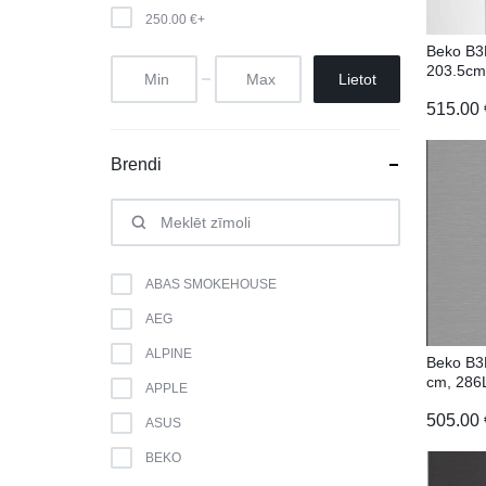
250.00
€
+
Beko B
203.5cm
Lietot
515.00
Brendi
ABAS SMOKEHOUSE
AEG
ALPINE
Beko B
cm, 286L
APPLE
505.00
ASUS
BEKO