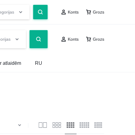
egorijas
Konts
Grozs
orijas
Konts
Grozs
r atlaidēm
RU