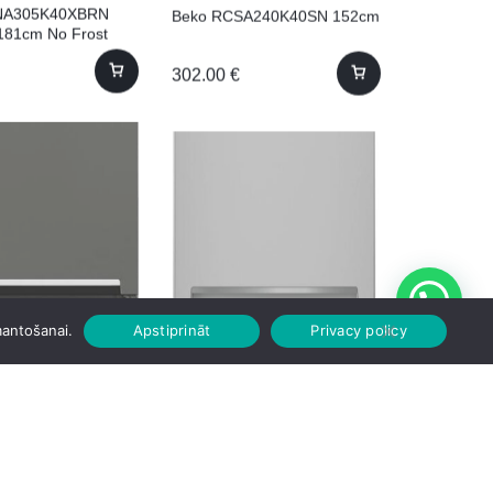
NA305K40XBRN
Beko RCSA240K40SN 152cm
181cm No Frost
302.00
€
SA300K40GN
Beko RCSA300K40SN
mantošanai.
Apstiprināt
Privacy policy
181cm
181.3cm 181cm
339.00
€