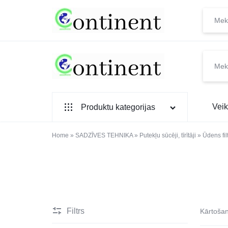
CONTINENT.LV
SADZĪVES
Veik
Produktu kategorijas
PREČU
INTERNETVEIKALS
SADZĪVES TEHNIKA
Home
»
SADZĪVES TEHNIKA
»
Putekļu sūcēji, tīrītāji
»
Ūdens fil
IEBŪVĒJAMĀ TEHNIKA
MAZĀ SADZĪVES TEHNIKA
ELEKTRONIKA, TV
Filtrs
Kārtoša
TELEFONI