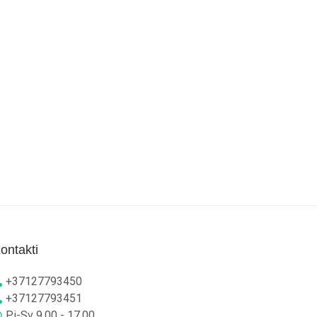
ontakti
+37127793450
+37127793451
Pi-Sv 9.00 - 17.00