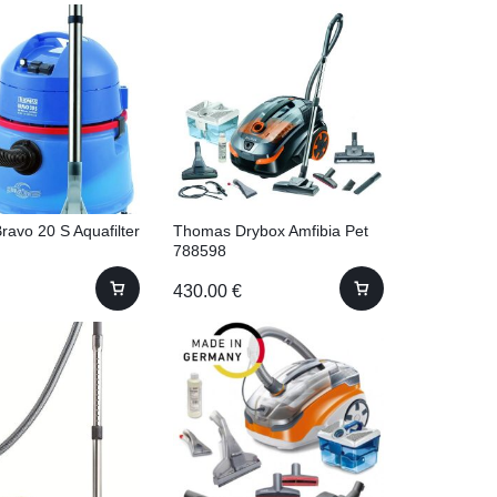
avo 20 S Aquafilter
Thomas Drybox Amfibia Pet
788598
430.00
€