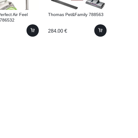
rfect Air Feel
Thomas Pet&Family 788563
 786532
284.00
€