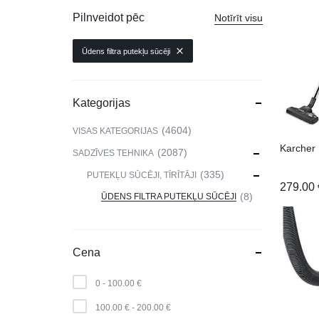
VIEDPULKSTEŅI
Pilnveidot pēc
Notīrīt visu
SKAISTUMAM UN VESELĪBAI
Ūdens filtra putekļu sūcēji
DATORTEHNIKA, PRECES
BIROJAM
Kategorijas
KLIMATAM
4604
VISAS KATEGORIJAS
Karcher
SPORTAM UN ATPŪTAI
2087
SADZĪVES TEHNIKA
335
PUTEKĻU SŪCĒJI, TĪRĪTĀJI
MĀJĀM UN DĀRZAM
279.00
8
ŪDENS FILTRA PUTEKĻU SŪCĒJI
SILTUMNĪCAS UN TO PIEDERUMI
CELTNIECĪBA
Cena
0 -
100.00
€
100.00
€
-
200.00
€