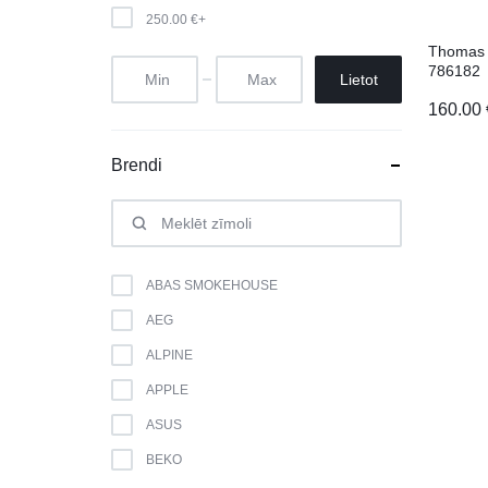
250.00
€
+
Thomas 
786182
Lietot
160.00
Brendi
ABAS SMOKEHOUSE
AEG
ALPINE
APPLE
ASUS
BEKO