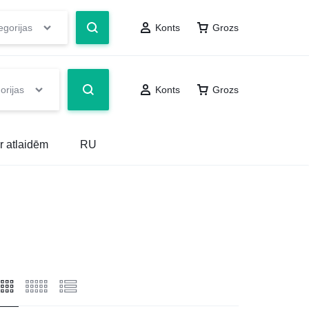
egorijas
Konts
Grozs
orijas
Konts
Grozs
r atlaidēm
RU