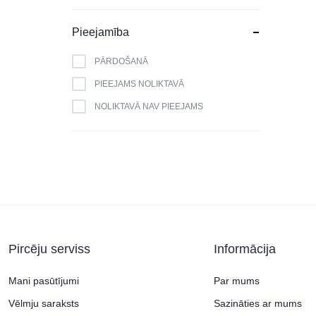
BERK
BLAUPUNKT
Pieejamība
BOMANN
PĀRDOŠANĀ
BOSCH
PIEEJAMS NOLIKTAVĀ
BRANDT
NOLIKTAVĀ NAV PIEEJAMS
CAMRY
CANDY
CATA
CELLO
DAEWOO
DAIKIN
Pircēju serviss
Informācija
DE DIETRICH
DELL
Mani pasūtījumi
Par mums
DEWALT
Vēlmju saraksts
Sazināties ar mums