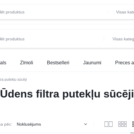
Visas kat
Visas kateg
als
Zīmoli
Bestselleri
Jaunumi
Preces a
tra putekļu sūcēji
Ūdens filtra putekļu sūcēji
na pēc: