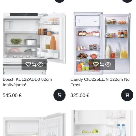
Bosch KUL22ADD0 82cm
Candy CIO225EE/N 122cm No
Iebūvējams!
Frost
545.00
€
325.00
€