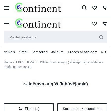
Veikals
Zīmoli
Bestselleri
Jaunumi
Preces ar atlaidēm
RU
Home
»
IEBŪVĒJAMĀ TEHNIKA
»
Ledusskapji (iebūvējamie)
»
Saldētava
augšā (iebūvējamie)
Saldētava augšā (iebūvējamie)
Filtrēt
(1)
Kārto pēc :
Noklusējums