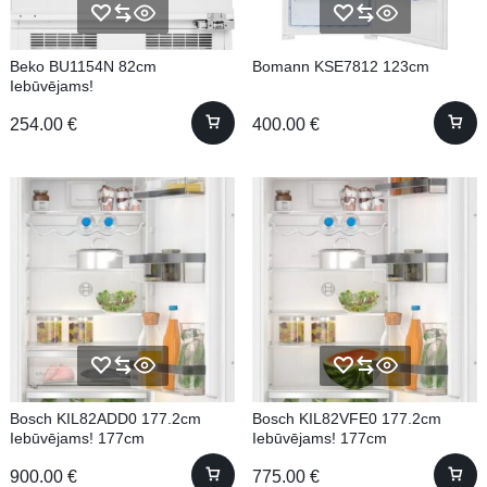
Beko BU1154N 82cm
Bomann KSE7812 123cm
Iebūvējams!
254.00
€
400.00
€
Bosch KIL82ADD0 177.2cm
Bosch KIL82VFE0 177.2cm
Iebūvējams! 177cm
Iebūvējams! 177cm
900.00
€
775.00
€