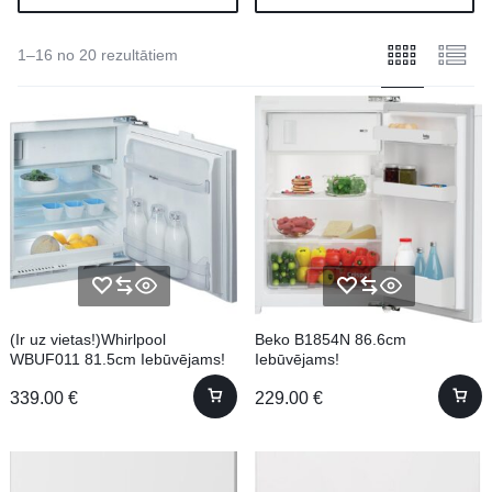
1–16 no 20 rezultātiem
(Ir uz vietas!)Whirlpool
Beko B1854N 86.6cm
WBUF011 81.5cm Iebūvējams!
Iebūvējams!
339.00
€
229.00
€