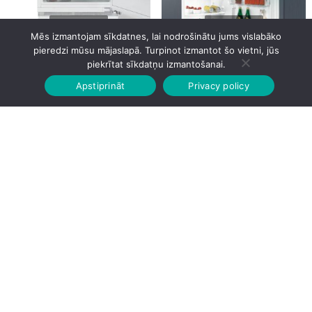
Mēs izmantojam sīkdatnes, lai nodrošinātu jums vislabāko
pieredzi mūsu mājaslapā. Turpinot izmantot šo vietni, jūs
Liebherr URd3601 81.9cm
Whirlpool ARG 7342(ARG7342)
piekrītat sīkdatņu izmantošanai.
Iebūvējams!
Iebūvējams! 122cm
Apstiprināt
Privacy policy
Sākumlapa
Veikalā
Grozs
Konts
1,025.00
€
322.00
€
Pircēju serviss
Informācija
Noteikumi
+37127793450