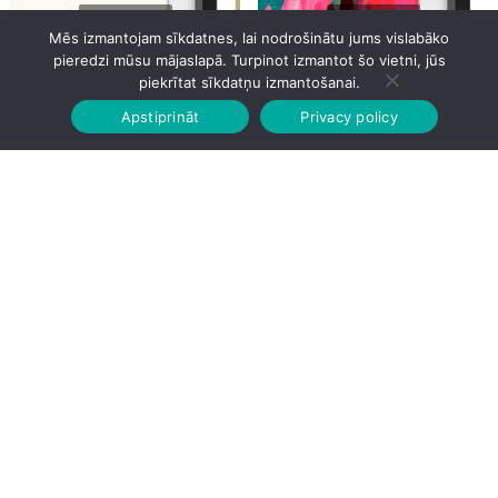
Mēs izmantojam sīkdatnes, lai nodrošinātu jums vislabāko
pieredzi mūsu mājaslapā. Turpinot izmantot šo vietni, jūs
Samsung VG-SCFA55TKBXC
Samsung VG-SCFF85WTBXC
piekrītat sīkdatņu izmantošanai.
Apstiprināt
Privacy policy
Sākumlapa
Veikalā
Grozs
Konts
68.88
€
68.88
€
Samsung VG-SCFT32BL/XC
Standart KL38-69F