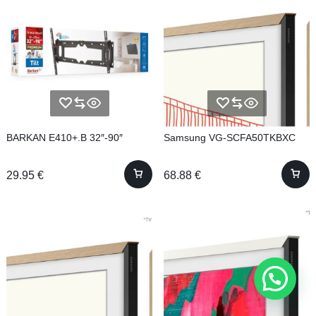
BARKAN E410+.B 32″-90″
Samsung VG-SCFA50TKBXC
29.95
€
68.88
€