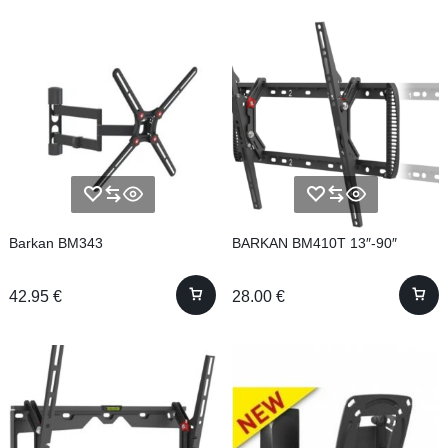
Barkan BM343
BARKAN BM410T 13″-90″
42.95
€
28.00
€