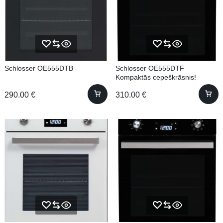
Schlosser OE555DTB
Schlosser OE555DTF
Kompaktās cepeškrāsnis!
290.00
€
310.00
€