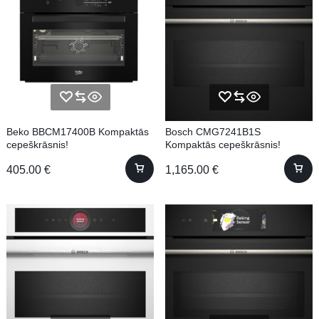
Beko BBCM17400B Kompaktās
Bosch CMG7241B1S
cepeškrāsnis!
Kompaktās cepeškrāsnis!
405.00
€
1,165.00
€