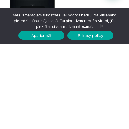
Mēs izmantojam sīkdatnes, lai nodrošinātu jums vislabāko
pieredzi mūsu mājaslapā. Turpinot izmantot šo vietni, jūs
Whirlpool WCS6A9PHTSBA
piekrītat sīkdatņu izmantošanai.
Apstiprināt
Privacy policy
Sākumlapa
Veikalā
Grozs
Konts
755.00
€
Pircēju serviss
Informācija
Noteikumi
+37127793450