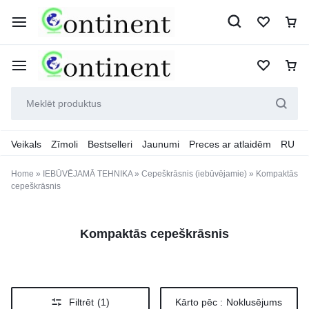
Veikals
Zīmoli
Bestselleri
Jaunumi
Preces ar atlaidēm
RU
Home
»
IEBŪVĒJAMĀ TEHNIKA
»
Cepeškrāsnis (iebūvējamie)
»
Kompaktās
cepeškrāsnis
Kompaktās cepeškrāsnis
Filtrēt
(1)
Kārto pēc :
Noklusējums