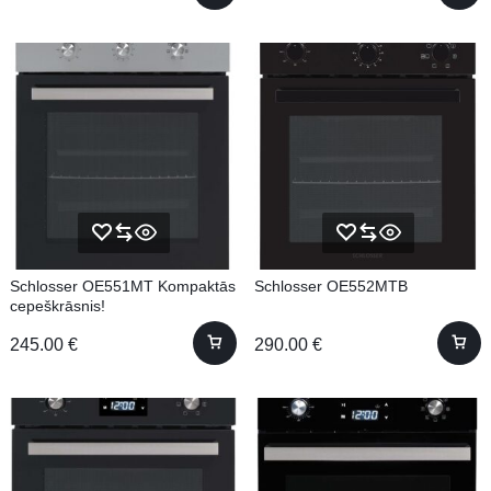
Schlosser OE551MT Kompaktās
Schlosser OE552MTB
cepeškrāsnis!
245.00
€
290.00
€