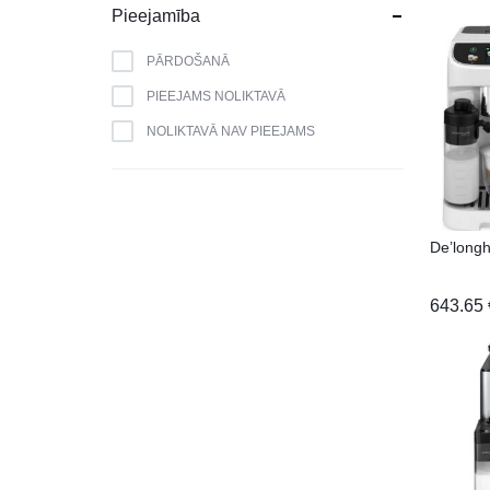
BLAUPUNKT
Pieejamība
BOMANN
PĀRDOŠANĀ
BOSCH
PIEEJAMS NOLIKTAVĀ
BRANDT
NOLIKTAVĀ NAV PIEEJAMS
CAMRY
CANDY
CATA
De’long
CELLO
DAEWOO
643.65
DAIKIN
DE DIETRICH
DELL
DEWALT
DM GRILL