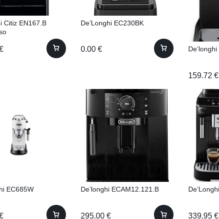
i Citiz EN167.B
De’Longhi EC230BK
so
De’longh
€
0.00
€
159.72
€
hi EC685W
De’longhi ECAM12.121.B
De’Longh
€
295.00
€
339.95
€