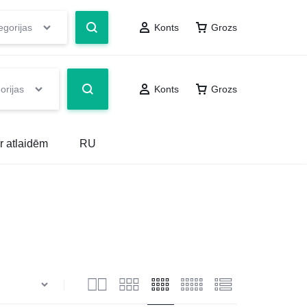
egorijas
Konts
Grozs
orijas
Konts
Grozs
r atlaidēm
RU