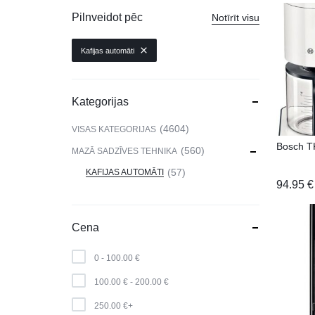
VIEDPULKSTEŅI
Pilnveidot pēc
Notīrīt visu
SKAISTUMAM UN VESELĪBAI
Kafijas automāti
DATORTEHNIKA, PRECES
BIROJAM
Kategorijas
KLIMATAM
4604
VISAS KATEGORIJAS
Bosch T
SPORTAM UN ATPŪTAI
560
MAZĀ SADZĪVES TEHNIKA
57
KAFIJAS AUTOMĀTI
MĀJĀM UN DĀRZAM
94.95
€
SILTUMNĪCAS UN TO PIEDERUMI
Cena
CELTNIECĪBA
0 -
100.00
€
100.00
€
-
200.00
€
250.00
€
+