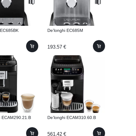
i EC685BK
De’longhi EC685M
193.57
€
i ECAM290.21.B
De’longhi ECAM310.60.B
561.42
€