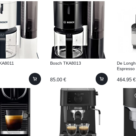
KA8011
Bosch TKA8013
De Longh
Espresso
85.00
€
464.95
€