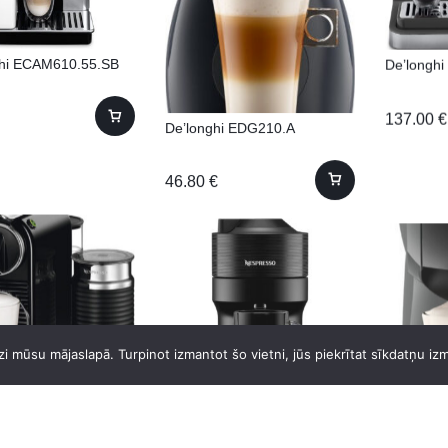
hi ECAM610.55.SB
De’longh
137.00
€
De’longhi EDG210.A
46.80
€
i mūsu mājaslapā. Turpinot izmantot šo vietni, jūs piekrītat sīkdatņu iz
hi EN267.BAE
De’longhi ENV90.B
De’longh
o Citiz
Nespresso Vertuo Pop
EDG226.