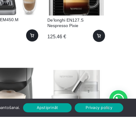
i EM450.M
De’longhi EN127.S
Nespresso Pixie
125.46
€
mantošanai.
Apstiprināt
Privacy policy
i Gusto GENIO S
De’longhi Lattissima One
A
EN510.W Nespresso