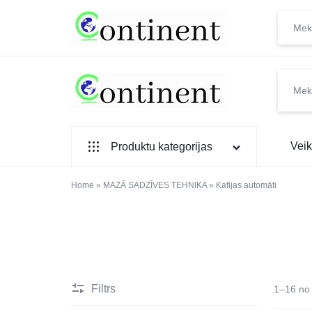
CONTINENT.LV
SADZĪVES
Veik
Produktu kategorijas
PREČU
INTERNETVEIKALS
SADZĪVES TEHNIKA
Home
»
MAZĀ SADZĪVES TEHNIKA
»
Kafijas automāti
IEBŪVĒJAMĀ TEHNIKA
MAZĀ SADZĪVES TEHNIKA
ELEKTRONIKA, TV
Filtrs
1–16 no 
TELEFONI