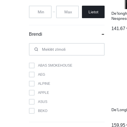
Lietot
De’longh
Nespres
141.67
Brendi
ABAS SMOKEHOUSE
AEG
ALPINE
APPLE
ASUS
De’Long
BEKO
BERK
159.95