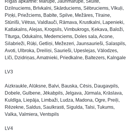
Rīgas apkārtne: Mārupe, Jaunmārupe, Skulte,
Dzilnuciems, Brīvkalni, Skārduciems, Sēbruciems, Vīkuļi,
Piņķi, Priežciems, Babīte, Spilve, Mežāres, Tīraine,
Stūnīši, Vētras, Valdlauči, Rāmava, Krustkalni, Lapenieki,
Katlakalns, Alejas, Krogsils, Vimbukrogs, Ķekava, Baloži,
Tīturga, Odukalns, Medemciems, Doles sala, Acone,
Silabrieži, Rūķi, Getliņi, Mežezeri, Jaunsaurieši, Salaspils,
Avoti, Ulbroka, Dreiliņi, Saurieši, Upeslejas, Vālodzes,
Līči, Dzidriņas, Amatnieki, Priedkalne, Baltezers, Kalngale
LV3
Aizkraukle, Alūksne, Balvi, Bauska, Cēsis, Daugavpils,
Dobele, Gulbene, Jēkabpils, Jelgava, Jūrmala, Krāslava,
Kuldīga, Liepāja, Limbaži, Ludza, Madona, Ogre, Preiļi,
Rēzekne, Saldus, Saulkrasti, Sigulda, Talsi, Tukums,
Valka, Valmiera, Ventspils
LV4