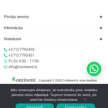
Pircēju serviss
Informācija
Noteikumi
+37127793450
+37127793451
Pi-Sv 9.00 - 17.00
info@continent.lv
Copyright © 2026 Continent.lv, visas tiesības
aizsargātas.
Mēs izmantojam sīkdatnes, lai nodrošinātu jums vislabāko
pieredzi mūsu mājaslapā. Turpinot izmantot šo vietni, jūs
piekrītat sīkdatņu izmantošanai.
Apstiprināt
Privacy policy