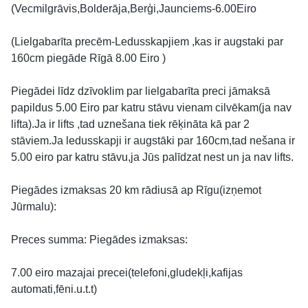
(Vecmilgrāvis,Bolderāja,Berģi,Jaunciems-6.00Eiro
(Lielgabarīta precēm-Ledusskapjiem ,kas ir augstaki par
160cm piegāde Rīgā 8.00 Eiro )
Piegādei līdz dzīvoklim par lielgabarīta preci jāmaksā
papildus 5.00 Eiro par katru stāvu vienam cilvēkam(ja nav
lifta).Ja ir lifts ,tad uznešana tiek rēķināta kā par 2
stāviem.Ja ledusskapji ir augstāki par 160cm,tad nešana ir
5.00 eiro par katru stāvu,ja Jūs palīdzat nest un ja nav lifts.
Piegādes izmaksas 20 km rādiusā ap Rīgu(izņemot
Jūrmalu):
Preces summa: Piegādes izmaksas:
7.00 eiro mazajai precei(telefoni,gludekļi,kafijas
automati,fēni.u.t.t)