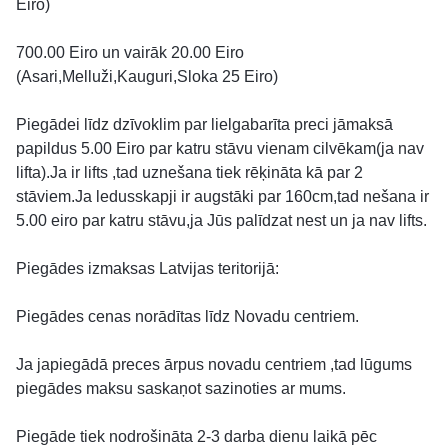
Eiro)
700.00 Eiro un vairāk 20.00 Eiro
(Asari,Melluži,Kauguri,Sloka 25 Eiro)
Piegādei līdz dzīvoklim par lielgabarīta preci jāmaksā
papildus 5.00 Eiro par katru stāvu vienam cilvēkam(ja nav
lifta).Ja ir lifts ,tad uznešana tiek rēķināta kā par 2
stāviem.Ja ledusskapji ir augstāki par 160cm,tad nešana ir
5.00 eiro par katru stāvu,ja Jūs palīdzat nest un ja nav lifts.
Piegādes izmaksas Latvijas teritorijā:
Piegādes cenas norādītas līdz Novadu centriem.
Ja japiegādā preces ārpus novadu centriem ,tad lūgums
piegādes maksu saskaņot sazinoties ar mums.
Piegāde tiek nodrošināta 2-3 darba dienu laikā pēc