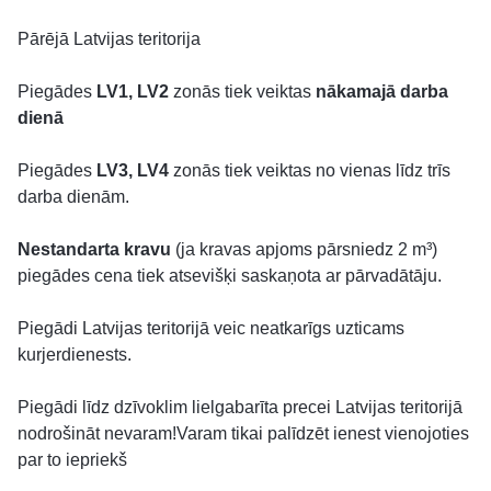
Pārējā Latvijas teritorija
Piegādes
LV1, LV2
zonās tiek veiktas
nākamajā darba
dienā
Piegādes
LV3, LV4
zonās tiek veiktas no vienas līdz trīs
darba dienām.
Nestandarta kravu
(ja kravas apjoms pārsniedz 2 m³)
piegādes cena tiek atsevišķi saskaņota ar pārvadātāju.
Piegādi Latvijas teritorijā veic neatkarīgs uzticams
kurjerdienests.
Piegādi līdz dzīvoklim lielgabarīta precei Latvijas teritorijā
nodrošināt nevaram!Varam tikai palīdzēt ienest vienojoties
par to iepriekš