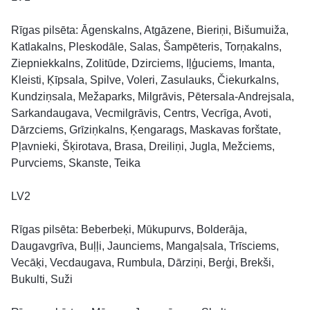
Rīgas pilsēta: Āgenskalns, Atgāzene, Bieriņi, Bišumuiža,
Katlakalns, Pleskodāle, Salas, Šampēteris, Torņakalns,
Ziepniekkalns, Zolitūde, Dzirciems, Iļģuciems, Imanta,
Kleisti, Ķīpsala, Spilve, Voleri, Zasulauks, Čiekurkalns,
Kundziņsala, Mežaparks, Milgrāvis, Pētersala-Andrejsala,
Sarkandaugava, Vecmilgrāvis, Centrs, Vecrīga, Avoti,
Dārzciems, Grīziņkalns, Ķengarags, Maskavas forštate,
Pļavnieki, Šķirotava, Brasa, Dreiliņi, Jugla, Mežciems,
Purvciems, Skanste, Teika
LV2
Rīgas pilsēta: Beberbeķi, Mūkupurvs, Bolderāja,
Daugavgrīva, Buļļi, Jaunciems, Mangaļsala, Trīsciems,
Vecāķi, Vecdaugava, Rumbula, Dārziņi, Berģi, Brekši,
Bukulti, Suži