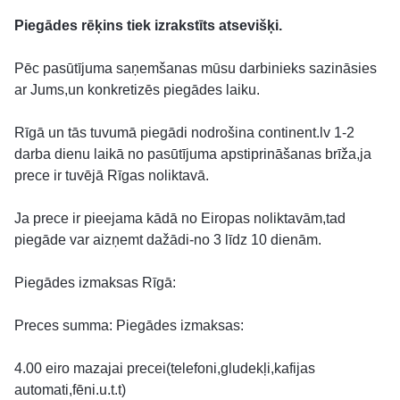
Piegādes rēķins tiek izrakstīts atsevišķi.
Pēc pasūtījuma saņemšanas mūsu darbinieks sazināsies
ar Jums,un konkretizēs piegādes laiku.
Rīgā un tās tuvumā piegādi nodrošina continent.lv 1-2
darba dienu laikā no pasūtījuma apstiprināšanas brīža,ja
prece ir tuvējā Rīgas noliktavā.
Ja prece ir pieejama kādā no Eiropas noliktavām,tad
piegāde var aizņemt dažādi-no 3 līdz 10 dienām.
Piegādes izmaksas Rīgā:
Preces summa: Piegādes izmaksas:
4.00 eiro mazajai precei(telefoni,gludekļi,kafijas
automati,fēni.u.t.t)