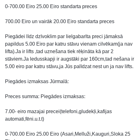
0-700.00 Eiro 25.00 Eiro standarta preces
700.00 Eiro un vairāk 20.00 Eiro standarta preces
Piegādei līdz dzīvoklim par lielgabarīta preci jāmaksā
papildus 5.00 Eiro par katru stāvu vienam cilvēkam(ja nav
lifta).Ja ir lifts ,tad uznešana tiek rēķināta kā par 2
stāviem.Ja ledusskapji ir augstāki par 160cm,tad nešana ir
5.00 eiro par katru stāvu,ja Jūs palīdzat nest un ja nav lifts.
Piegādes izmaksas Jūrmalā:
Preces summa: Piegādes izmaksas:
7.00- eiro mazajai precei(telefoni,gludekļi,kafijas
automati,fēni.u.t.t)
0-700.00 Eiro 25.00 Eiro (Asari,Melluži,Kauguri,Sloka 25