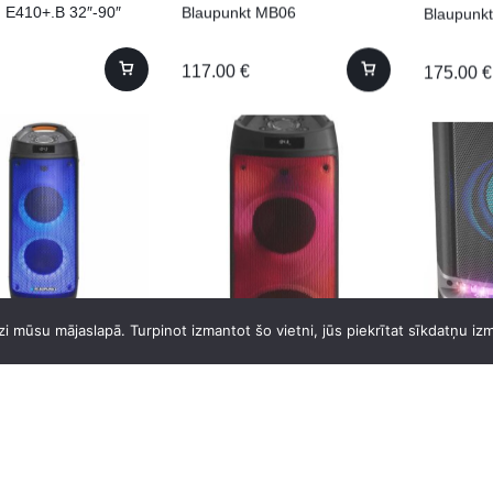
E410+.B 32″-90″
Blaupunkt MB06
Blaupunk
117.00
€
175.00
€
kt PB06DB
Blaupunkt PB08DB
Blaupunk
i mūsu mājaslapā. Turpinot izmantot šo vietni, jūs piekrītat sīkdatņu iz
€
210.00
€
150.00
€