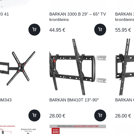
20 41
BARKAN 3300.B 29” – 65″ TV
BARKAN 3
kronšteins
kronštein
44.95
€
55.95
€
 BM343
BARKAN BM410T 13″-90″
BARKAN C
28.00
€
26.00
€