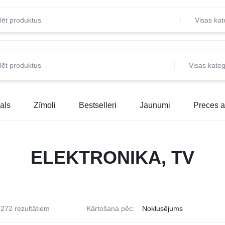
Visas kat
Visas kateg
als
Zīmoli
Bestselleri
Jaunumi
Preces a
ELEKTRONIKA, TV
272 rezultātiem
Kārtošana pēc: