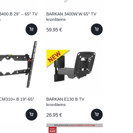
400.B 29” – 65″ TV
BARKAN 3400W.W 65″ TV
s
kronšteins
59.95
€
M310+.B 19″-65″
BARKAN E130.B TV
kronšteins
26.95
€