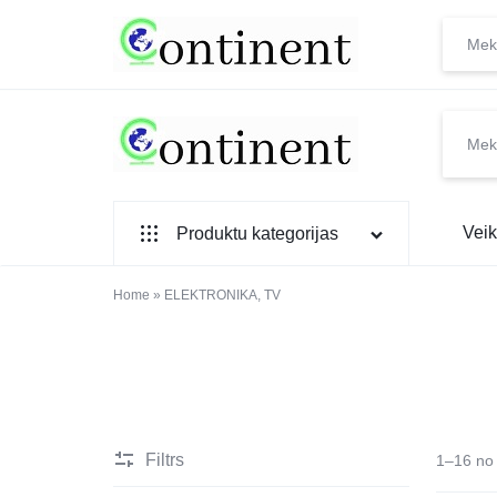
CONTINENT.LV
SADZĪVES
Veik
Produktu kategorijas
PREČU
INTERNETVEIKALS
SADZĪVES TEHNIKA
Home
»
ELEKTRONIKA, TV
IEBŪVĒJAMĀ TEHNIKA
MAZĀ SADZĪVES TEHNIKA
ELEKTRONIKA, TV
Filtrs
1–16 no 
TELEFONI