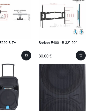
E220.B TV
Barkan E400 +B 32″-90″
s
30.00
€