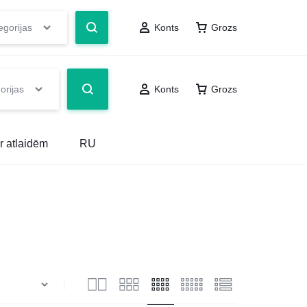
egorijas
Konts
Grozs
orijas
Konts
Grozs
r atlaidēm
RU