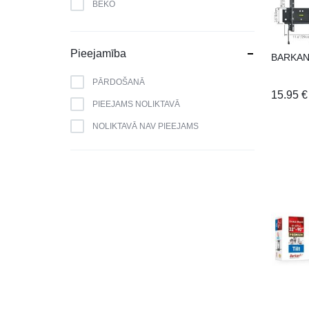
BEKO
BERK
BLAUPUNKT
Pieejamība
BARKAN 
BOMANN
PĀRDOŠANĀ
BOSCH
15.95
€
PIEEJAMS NOLIKTAVĀ
BRANDT
NOLIKTAVĀ NAV PIEEJAMS
CAMRY
CANDY
CATA
CELLO
DAEWOO
DAIKIN
DE DIETRICH
DELL