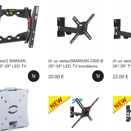
ietas!) BARKAN
(Ir uz vietas!)BARKAN 2300.B
(Ir uz vi
9″-39″ LED TV
26″-39″ LED TV kronšteins
26″-39″ T
ns
20.00
€
22.00
€