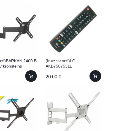
etas!)BARKAN 2400.B
(Ir uz vietas!)LG
V kronšteins
AKB75675311
20.00
€