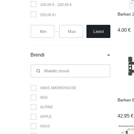
100.00
€
-
200.00
€
Barkan 
250.00
€
+
4.00
€
Lietot
Brendi
ABAS SMOKEHOUSE
AEG
Barkan
ALPINE
42.95
€
APPLE
ASUS