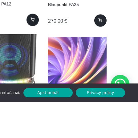
t PA12
Blaupunkt PA25
270.00
€
t PS05.2DB
Dreame 43Q100
mantošanai.
Apstiprināt
Privacy policy
395.00
€