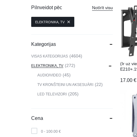
VIEDPULKSTEŅI
Pilnveidot pēc
Notīrīt visu
SKAISTUMAM UN VESELĪBAI
ELEKTRONIKA, TV
DATORTEHNIKA, PRECES
BIROJAM
Kategorijas
KLIMATAM
4604
VISAS KATEGORIJAS
(Ir uz v
SPORTAM UN ATPŪTAI
272
ELEKTRONIKA, TV
E210+.1
kronštei
45
AUDIO/VIDEO
MĀJĀM UN DĀRZAM
17.00
€
22
TV KRONŠTEINI UN AKSESUĀRI
SILTUMNĪCAS UN TO PIEDERUMI
205
LED TELEVIZORI
CELTNIECĪBA
Cena
0 -
100.00
€