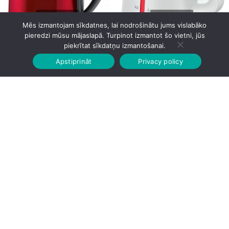
Mēs izmantojam sīkdatnes, lai nodrošinātu jums vislabāko
pieredzi mūsu mājaslapā. Turpinot izmantot šo vietni, jūs
Bosch TWK3P424
Bosch TWK4M221
piekrītat sīkdatņu izmantošanai.
Apstiprināt
Privacy policy
Sākumlapa
Veikalā
Grozs
Konts
44.00
€
50.00
€
Bosch TWK4M223
Bosch TWK4M224