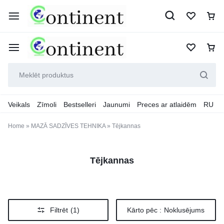
Veikals
Zīmoli
Bestselleri
Jaunumi
Preces ar atlaidēm
RU
Home
»
MAZĀ SADZĪVES TEHNIKA
»
Tējkannas
Tējkannas
Filtrēt
(1)
Kārto pēc :
Noklusējums