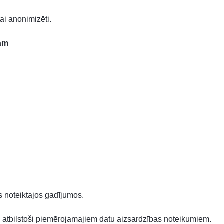
ai anonimizēti.
ām
s noteiktajos gadījumos.
s atbilstoši piemērojamajiem datu aizsardzības noteikumiem.