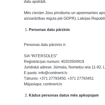
datu apstrādi.
DATORTEHNIKA, PRECES
BIROJAM
Mēs cienām Jūsu privātumu un apņemamies apst
aizsardzības regula jeb GDPR), Latvijas Republi
KLIMATAM
Personas datu pārzinis
SPORTAM UN ATPŪTAI
MĀJĀM UN DĀRZAM
Personas datu pārzinis ir:
SILTUMNĪCAS UN TO PIEDERUMI
SIA “INTERSOLES”
CELTNIECĪBA
Reģistrācijas numurs: 40203504919
Juridiskā adrese: Jūrmala, Nometņu iela 11-92, L
E-pasts: info@continent.lv
Tālrunis: +371 27793450, +371 27793451
Mājaslapa: continent.lv
Kādus personas datus mēs apkopojam