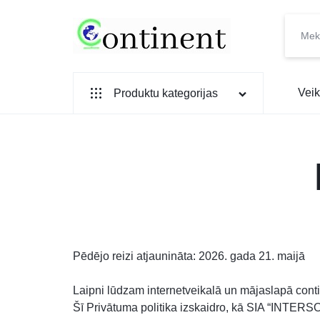
CONTINENT.LV
SADZĪVES
Veik
Produktu kategorijas
PREČU
INTERNETVEIKALS
SADZĪVES TEHNIKA
IEBŪVĒJAMĀ TEHNIKA
MAZĀ SADZĪVES TEHNIKA
ELEKTRONIKA, TV
TELEFONI
Pēdējo reizi atjaunināta: 2026. gada 21. maijā
VIEDPULKSTEŅI
Laipni lūdzam internetveikalā un mājaslapā conti
SKAISTUMAM UN VESELĪBAI
Šī Privātuma politika izskaidro, kā SIA “INTERSO