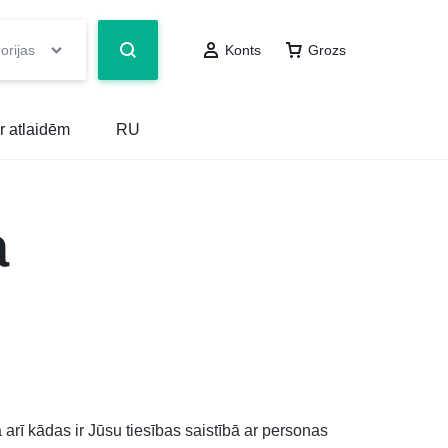
orijas
Konts
Grozs
r atlaidēm
RU
a
rī kādas ir Jūsu tiesības saistībā ar personas