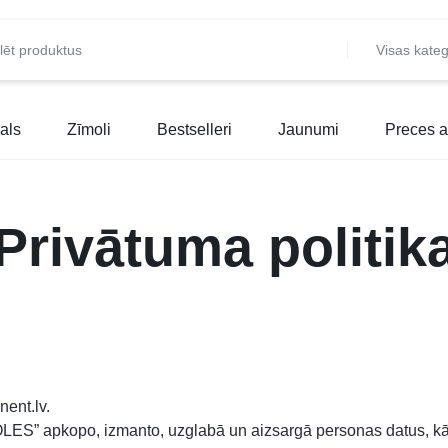
Visas kateg
als
Zīmoli
Bestselleri
Jaunumi
Preces a
Privātuma politik
nent.lv.
LES” apkopo, izmanto, uzglabā un aizsargā personas datus, kā a