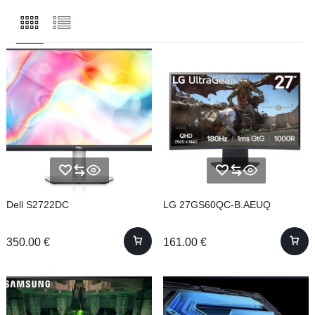
Dell S2722DC
LG 27GS60QC-B.AEUQ
350.00
€
161.00
€