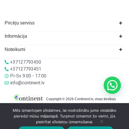
Pircēju serviss
Informācija
Noteikumi
+37127793450
+37127793451
Pi-Sv 9.00 - 17.00
info@continent.lv
Copyright © 2026 Continent.lv, visas tiesības
aizsargātas.
Mēs izmantojam sīkdatnes, lai nodrošinātu jums vislabāko
pieredzi mūsu mājaslapā. Turpinot izmantot šo vietni, jūs
piekrītat sīkdatņu izmantošanai.