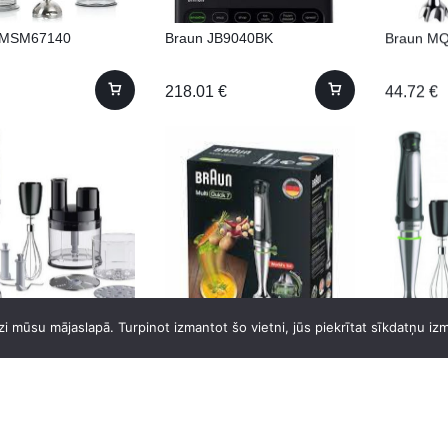
MSM67140
Braun JB9040BK
Braun M
218.01
€
44.72
€
MQ55755MBK BRAUN
Braun M
i mūsu mājaslapā. Turpinot izmantot šo vietni, jūs piekrītat sīkdatņu iz
Braun MQ7000X Blenderis
95.09
€
70.00
€