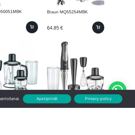
Q50051MBK
Braun MQ55254MBK
64.85
€
Q7045X HB BRAUN
Braun MQ9147X HB
mantošanai.
Apstiprināt
Privacy policy
125.06
€