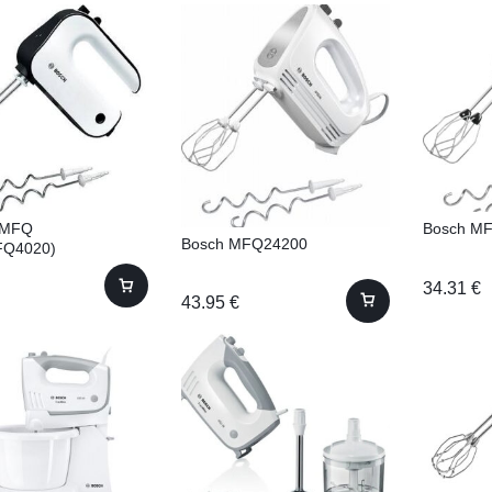
 MFQ
Bosch M
Bosch MFQ24200
FQ4020)
34.31
€
43.95
€