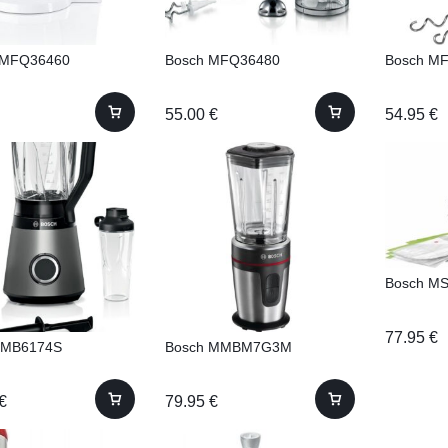
MFQ36460
Bosch MFQ36480
Bosch M
55.00
€
54.95
€
Bosch M
77.95
€
MMB6174S
Bosch MMBM7G3M
€
79.95
€