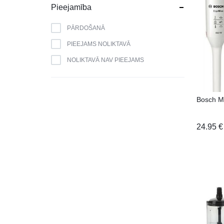
BLAUPUNKT
Pieejamība
BOMANN
PĀRDOŠANĀ
BOSCH
PIEEJAMS NOLIKTAVĀ
BRANDT
NOLIKTAVĀ NAV PIEEJAMS
CAMRY
CANDY
Bosch 
CATA
CELLO
24.95
€
DAEWOO
DAIKIN
DE DIETRICH
DELL
DEWALT
DM GRILL