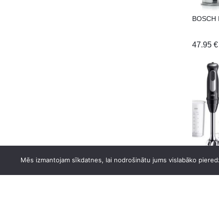
DREAME
BOSCH 
DYSON
ECOVACS
47.95
€
ELECTROLUX
ELEYUS
ELICA
ETA
FABER
FRANKE
GARDENA
Braun 
Mēs izmantojam sīkdatnes, lai nodrošinātu jums vislabāko pieredz
GORENJE
HAIER
74.76
€
HEINNER
HISENSE