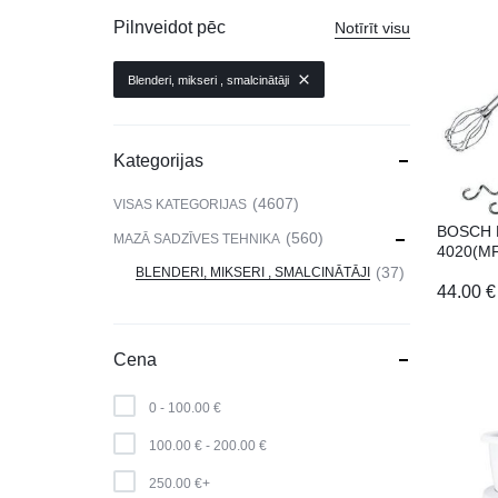
VIEDPULKSTEŅI
Pilnveidot pēc
Notīrīt visu
SKAISTUMAM UN VESELĪBAI
Blenderi, mikseri , smalcinātāji
DATORTEHNIKA, PRECES
BIROJAM
Kategorijas
KLIMATAM
4607
VISAS KATEGORIJAS
BOSCH
SPORTAM UN ATPŪTAI
560
MAZĀ SADZĪVES TEHNIKA
4020(M
37
BLENDERI, MIKSERI , SMALCINĀTĀJI
MĀJĀM UN DĀRZAM
44.00
€
SILTUMNĪCAS UN TO PIEDERUMI
Cena
CELTNIECĪBA
0 -
100.00
€
100.00
€
-
200.00
€
250.00
€
+