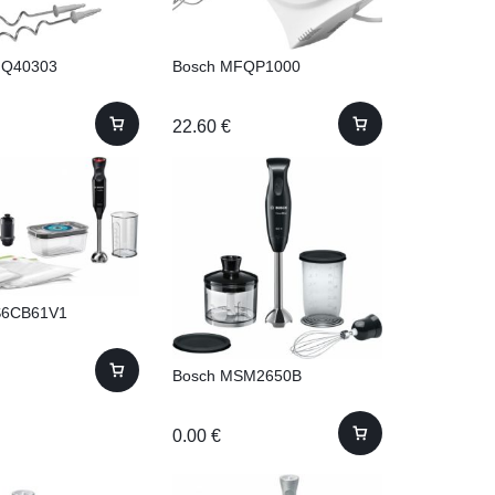
FQ40303
Bosch MFQP1000
22.60
€
S6CB61V1
Bosch MSM2650B
0.00
€