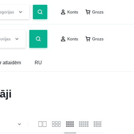
egorijas
Konts
Grozs
orijas
Konts
Grozs
r atlaidēm
RU
āji