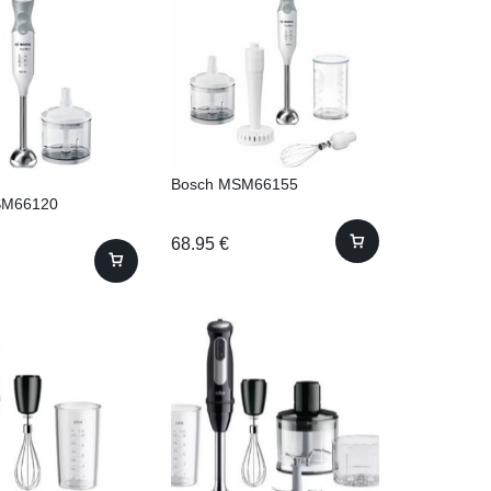
Bosch MSM66155
SM66120
68.95
€