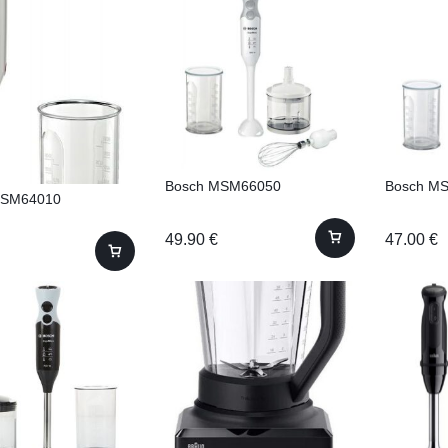
Bosch MSM66050
Bosch M
MSM64010
49.90
€
47.00
€