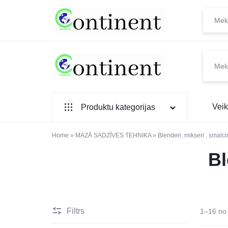
CONTINENT.LV
SADZĪVES
Veik
Produktu kategorijas
PREČU
INTERNETVEIKALS
SADZĪVES TEHNIKA
Home
»
MAZĀ SADZĪVES TEHNIKA
»
Blenderi, mikseri , smalci
Bl
IEBŪVĒJAMĀ TEHNIKA
MAZĀ SADZĪVES TEHNIKA
ELEKTRONIKA, TV
Filtrs
1–16 no 
TELEFONI