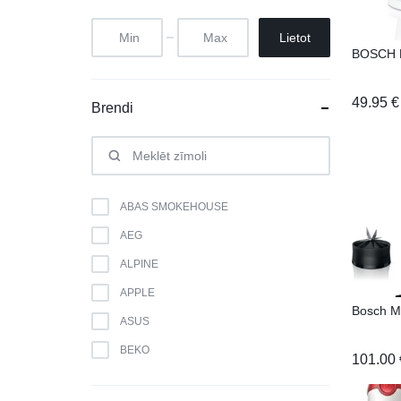
Lietot
BOSCH 
49.95
€
Brendi
ABAS SMOKEHOUSE
AEG
ALPINE
APPLE
Bosch 
ASUS
BEKO
101.00
BERK