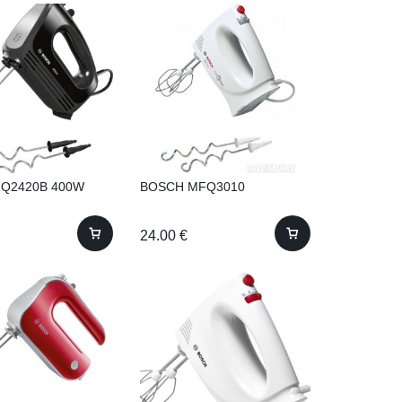
FQ2420B 400W
BOSCH MFQ3010
24.00
€