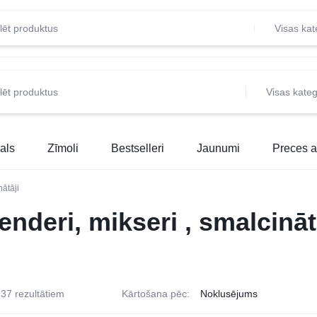
Visas kat
Visas kateg
als
Zīmoli
Bestselleri
Jaunumi
Preces a
nātāji
enderi, mikseri , smalcināt
37 rezultātiem
Kārtošana pēc: