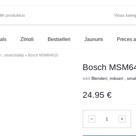
Visas kateg
als
Zīmoli
Bestselleri
Jaunumi
Preces a
i , smalcinātāji
»
Bosch MSM64010
Bosch MSM6
iekš
Blenderi, mikseri , smal
24.95
€