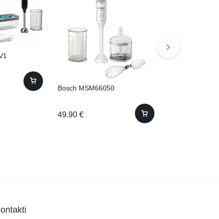
V1
Bosch MSM66050
Bosch MFQ242
49.90
€
34.31
€
ontakti