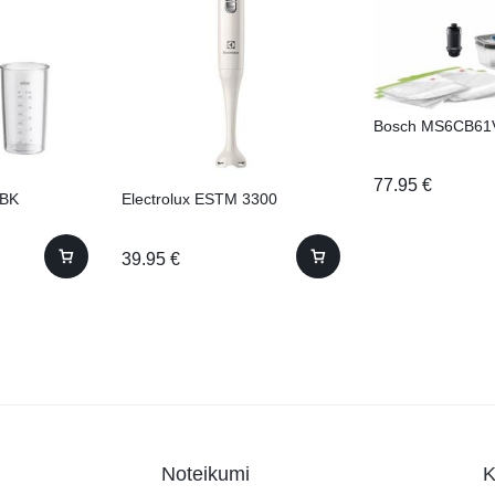
Bosch MS6CB61
77.95
€
MBK
Electrolux ESTM 3300
39.95
€
Noteikumi
K