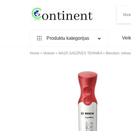
CONTINENT.LV
SADZĪVES
Veik
Produktu kategorijas
PREČU
INTERNETVEIKALS
Home
SADZĪVES TEHNIKA
»
Veikals
»
MAZĀ SADZĪVES TEHNIKA
»
Blenderi, mikser
IEBŪVĒJAMĀ TEHNIKA
MAZĀ SADZĪVES TEHNIKA
ELEKTRONIKA, TV
TELEFONI
VIEDPULKSTEŅI
SKAISTUMAM UN VESELĪBAI