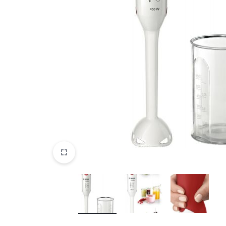
DATORTEHNIKA, PRECES
BIROJAM
KLIMATAM
SPORTAM UN ATPŪTAI
MĀJĀM UN DĀRZAM
SILTUMNĪCAS UN TO PIEDERUMI
CELTNIECĪBA