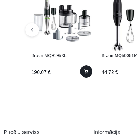
Braun MQ9195XLI
Braun MQ50051
190.07
€
44.72
€
Pircēju serviss
Informācija