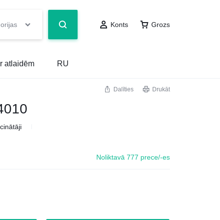
orijas
Konts
Grozs
r atlaidēm
RU
Dalīties
Drukāt
4010
cinātāji
Noliktavā 777 prece/-es