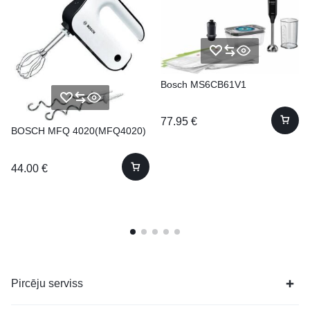
Bosch MS6CB61V1
77.95
€
BOSCH MFQ 4020(MFQ4020)
44.00
€
Pircēju serviss