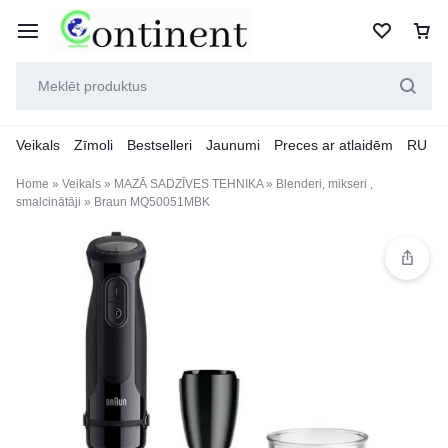
Veikals
Zīmoli
Bestselleri
Jaunumi
Preces ar atlaidēm
RU
Home
»
Veikals
»
MAZĀ SADZĪVES TEHNIKA
»
Blenderi, mikseri ,
smalcinātāji
»
Braun MQ50051MBK