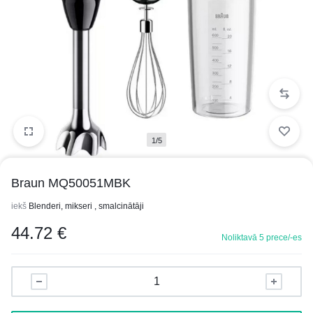
1/5
Braun MQ50051MBK
iekš
Blenderi, mikseri , smalcinātāji
44.72
€
Noliktavā 5 prece/-es