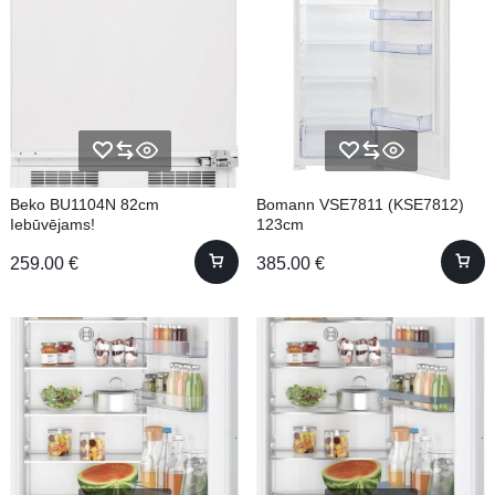
Beko BU1104N 82cm
Bomann VSE7811 (KSE7812)
Iebūvējams!
123cm
259.00
€
385.00
€