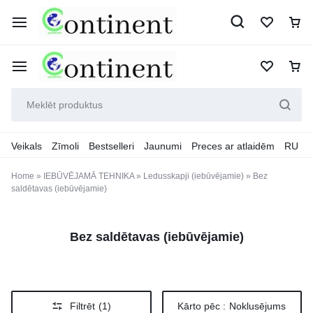
Veikals
Zīmoli
Bestselleri
Jaunumi
Preces ar atlaidēm
RU
Home
»
IEBŪVĒJAMĀ TEHNIKA
»
Ledusskapji (iebūvējamie)
»
Bez
saldētavas (iebūvējamie)
Bez saldētavas (iebūvējamie)
Filtrēt
(1)
Kārto pēc :
Noklusējums