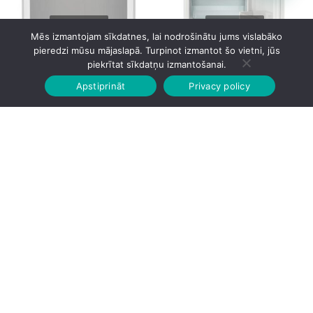
Mēs izmantojam sīkdatnes, lai nodrošinātu jums vislabāko
pieredzi mūsu mājaslapā. Turpinot izmantot šo vietni, jūs
Liebherr IRBd5120 Iebūvējams!
Liebherr IRd4020 102.2cm
piekrītat sīkdatņu izmantošanai.
177cm
Iebūvējams! 102cm
Apstiprināt
Privacy policy
Sākumlapa
Veikalā
Grozs
Konts
1,275.00
€
1,220.00
€
Liebherr IRDdi5120 Iebūvējams!
Liebherr IRe3900 87.2cm
177cm
Iebūvējams!