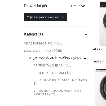
VIEDPULKSTEŅI
Pilnveidot pēc
Notīrīt visu
SKAISTUMAM UN VESELĪBAI
Veļas mazgājamās mašīnas
DATORTEHNIKA, PRECES
BIROJAM
Kategorijas
KLIMATAM
4608
VISAS KATEGORIJAS
AEG L6
SPORTAM UN ATPŪTAI
2089
SADZĪVES TEHNIKA
492
VEĻAS MAZGĀJAMĀS MAŠĪNAS
MĀJĀM UN DĀRZAM
395.00
350
AR FRONTĀLO IELĀDI
SILTUMNĪCAS UN TO PIEDERUMI
41
AR VERTIKĀLO IELĀDI
CELTNIECĪBA
PUSAUTOMĀTISKĀS VEĻAS MAŠĪNAS
3
VEĻAS MAZGĀJAMĀS MAŠĪNAS AR
99
ŽĀVĒTĀJU