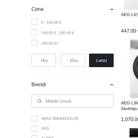
Cena
AEG L6
0 -
100.00
€
447.00
100.00
€
-
200.00
€
250.00
€
+
Lietot
Brendi
AEG L9
žāvētāju
ABAS SMOKEHOUSE
1,070.
AEG