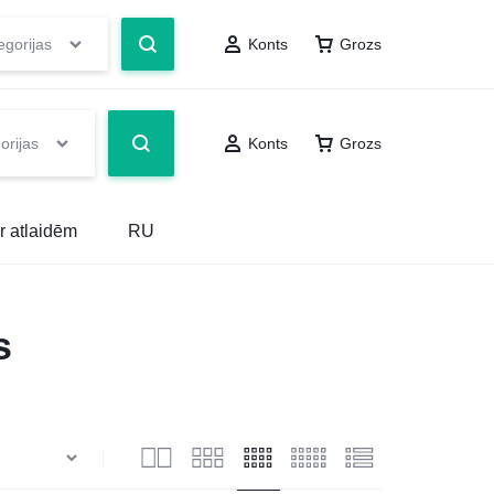
egorijas
Konts
Grozs
orijas
Konts
Grozs
r atlaidēm
RU
s