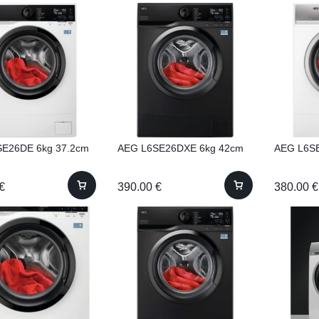
SE26DE 6kg 37.2cm
AEG L6SE26DXE 6kg 42cm
AEG L6S
€
390.00
€
380.00
€