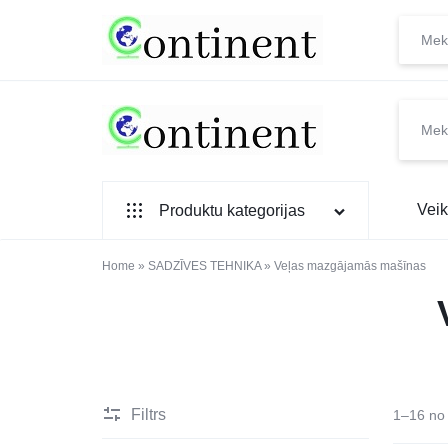
CONTINENT.LV
SADZĪVES
Veik
Produktu kategorijas
PREČU
INTERNETVEIKALS
SADZĪVES TEHNIKA
Home
»
SADZĪVES TEHNIKA
»
Veļas mazgājamās mašīnas
IEBŪVĒJAMĀ TEHNIKA
MAZĀ SADZĪVES TEHNIKA
ELEKTRONIKA, TV
Filtrs
1–16 no 
TELEFONI