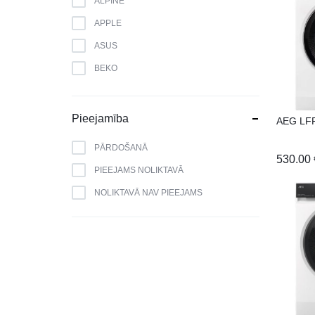
ALPINE
APPLE
ASUS
BEKO
BERK
BLAUPUNKT
Pieejamība
AEG LF
BOMANN
PĀRDOŠANĀ
530.00
BOSCH
PIEEJAMS NOLIKTAVĀ
BRANDT
NOLIKTAVĀ NAV PIEEJAMS
CAMRY
CANDY
CATA
CELLO
DAEWOO