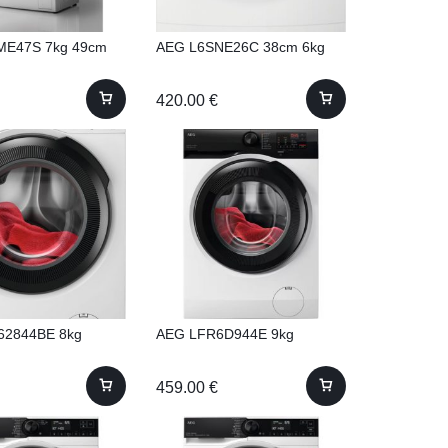
ME47S 7kg 49cm
AEG L6SNE26C 38cm 6kg
420.00
€
62844BE 8kg
AEG LFR6D944E 9kg
459.00
€