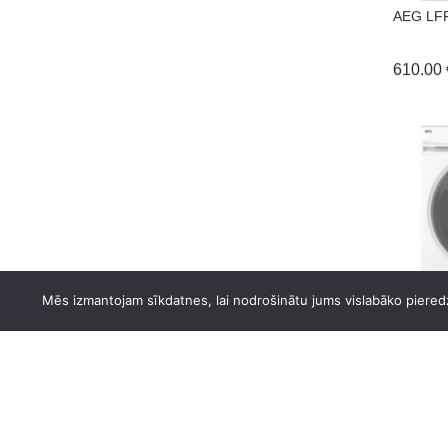
DAIKIN
AEG LF
DE DIETRICH
610.00
DELL
DEWALT
DM GRILL
DREAME
DYSON
ECOVACS
ELECTROLUX
ELEYUS
AEG LF
Mēs izmantojam sīkdatnes, lai nodrošinātu jums vislabāko pieredz
ELICA
575.00
ETA
FABER
FRANKE