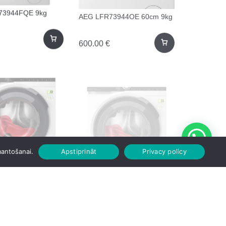
73944FQE 9kg
AEG LFR73944OE 60cm 9kg
600.00
€
83966OE 60cm 9kg
AEG LFR85146QE 60cm
mantošanai.
Apstiprināt
Privacy policy
10kg
703.00
€