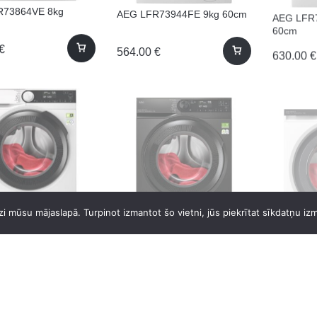
R73864VE 8kg
AEG LFR73944FE 9kg 60cm
AEG LFR
60cm
€
564.00
€
630.00
€
R83844VE 63cm 8kg
AEG LFR83944OE 9kg 58cm
AEG LFR
i mūsu mājaslapā. Turpinot izmantot šo vietni, jūs piekrītat sīkdatņu iz
€
695.00
€
685.00
€