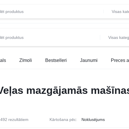
Visas kat
Visas kateg
als
Zīmoli
Bestselleri
Jaunumi
Preces a
Veļas mazgājamās mašīna
492 rezultātiem
Kārtošana pēc: