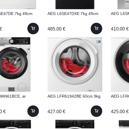
SE47DE 7kg 49cm
AEG L6SE47DXE 7kg 49cm
AEG L6S
€
485.00
€
410.00
€
WAN61BCE, ar
AEG LFR61942BE 60cm 9kg
AEG LFR
00
€
427.00
€
425.00
€