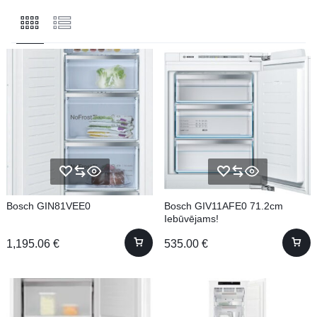
Bosch GIN81VEE0
Bosch GIV11AFE0 71.2cm
Iebūvējams!
1,195.06
€
535.00
€