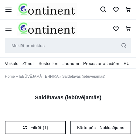
Veikals
Zīmoli
Bestselleri
Jaunumi
Preces ar atlaidēm
RU
Home
»
IEBŪVĒJAMĀ TEHNIKA
»
Saldētavas (iebūvējamās)
Saldētavas (iebūvējamās)
Filtrēt
(1)
Kārto pēc :
Noklusējums