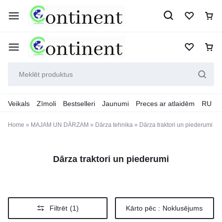
Veikals
Zīmoli
Bestselleri
Jaunumi
Preces ar atlaidēm
RU
Home
»
MAJAM UN DĀRZAM
»
Dārza tehnika
»
Dārza traktori un piederumi
Dārza traktori un piederumi
Filtrēt
(1)
Kārto pēc :
Noklusējums