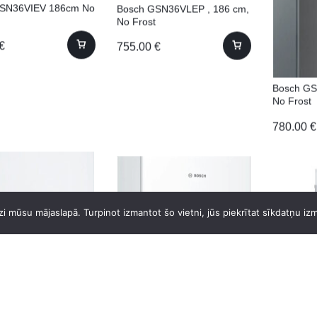
GSN36VIEV 186cm No
Bosch GSN36VLEP , 186 cm,
No Frost
€
755.00
€
Bosch G
No Frost
780.00
€
i mūsu mājaslapā. Turpinot izmantot šo vietni, jūs piekrītat sīkdatņu iz
Bosch GTV15NWEB 85cm
Candy C
138cm