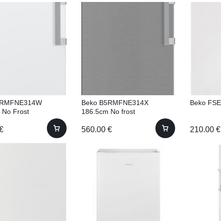
5RMFNE314W
Beko B5RMFNE314X
Beko FS
 No Frost
186.5cm No frost
€
560.00
€
210.00
€