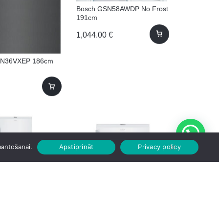
Bosch GSN58AWDP No Frost
191cm
1,044.00
€
SN36VXEP 186cm
mantošanai.
Apstiprināt
Privacy policy
NUQ2L513EWH
Candy CNUQ2L58EWH 86cm