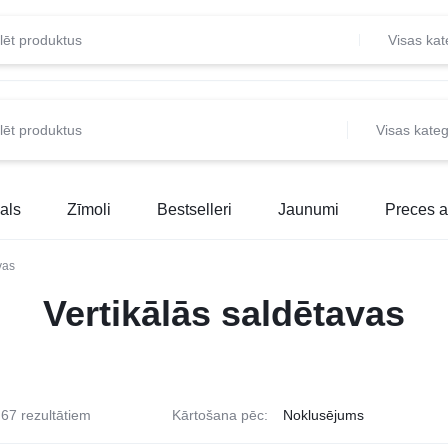
Visas kat
Visas kateg
als
Zīmoli
Bestselleri
Jaunumi
Preces a
vas
Vertikālās saldētavas
67 rezultātiem
Kārtošana pēc: