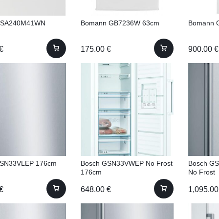
FSA240M41WN
Bomann GB7236W 63cm
Bomann 
€
175.00
€
900.00
€
GSN33VLEP 176cm
Bosch GSN33VWEP No Frost
Bosch G
t
176cm
No Frost
€
648.00
€
1,095.0