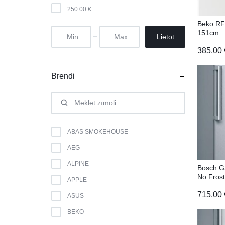
250.00
€
+
Beko R
151cm
Lietot
385.00
Brendi
ABAS SMOKEHOUSE
AEG
ALPINE
Bosch 
No Fros
APPLE
715.00
ASUS
BEKO