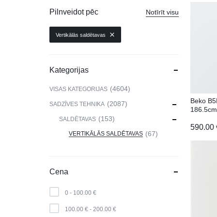
VIEDPULKSTEŅI
Pilnveidot pēc
Notīrīt visu
SKAISTUMAM UN VESELĪBAI
Vertikālās saldētavas
DATORTEHNIKA, PRECES
BIROJAM
Kategorijas
KLIMATAM
4604
VISAS KATEGORIJAS
Beko B
SPORTAM UN ATPŪTAI
2087
SADZĪVES TEHNIKA
186.5cm
153
SALDĒTAVAS
MĀJĀM UN DĀRZAM
590.00
67
VERTIKĀLĀS SALDĒTAVAS
SILTUMNĪCAS UN TO PIEDERUMI
CELTNIECĪBA
Cena
0 -
100.00
€
100.00
€
-
200.00
€