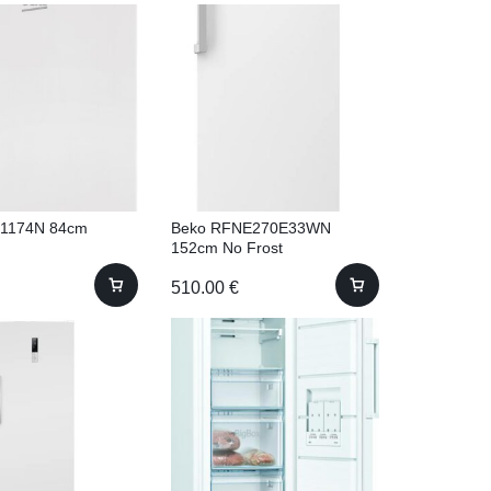
E1174N 84cm
Beko RFNE270E33WN
152cm No Frost
510.00
€