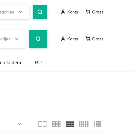
egorijas
Konts
Grozs
orijas
Konts
Grozs
r atlaidēm
RU