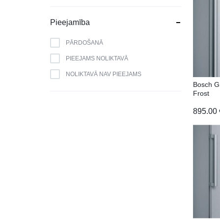
BERK
BLAUPUNKT
Pieejamība
BOMANN
PĀRDOŠANĀ
BOSCH
PIEEJAMS NOLIKTAVĀ
BRANDT
NOLIKTAVĀ NAV PIEEJAMS
CAMRY
Bosch 
Frost
CANDY
895.00
CATA
CELLO
DAEWOO
DAIKIN
DE DIETRICH
DELL
DEWALT