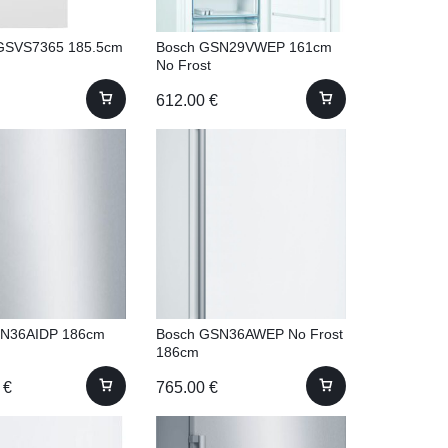
GSVS7365 185.5cm
Bosch GSN29VWEP 161cm
No Frost
612.00
€
SN36AIDP 186cm
Bosch GSN36AWEP No Frost
186cm
0
€
765.00
€