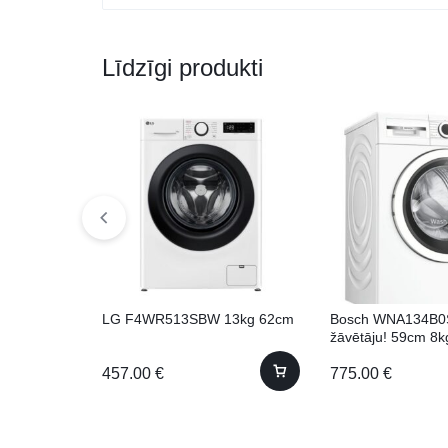
Līdzīgi produkti
LG F4WR513SBW 13kg 62cm
Bosch WNA134B0
žāvētāju! 59cm 8k
457.00
€
775.00
€