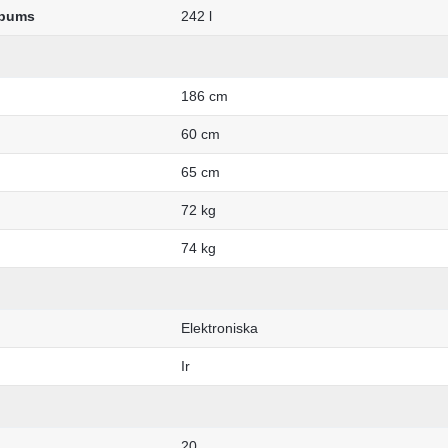
lpums
242 l
186 cm
60 cm
65 cm
72 kg
74 kg
Elektroniska
Ir
20