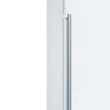
DATORTEHNIKA, PRECES
BIROJAM
KLIMATAM
SPORTAM UN ATPŪTAI
MĀJĀM UN DĀRZAM
SILTUMNĪCAS UN TO PIEDERUMI
CELTNIECĪBA