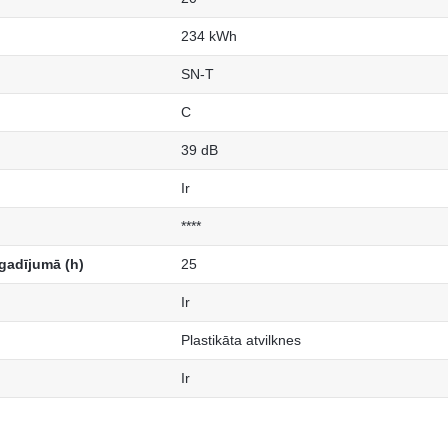
234 kWh
SN-T
C
39 dB
Ir
****
gadījumā (h)
25
Ir
Plastikāta atvilknes
Ir