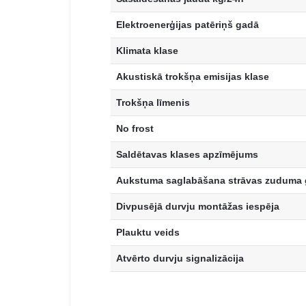
Elektroenerģijas patēriņš gadā
Klimata klase
Akustiskā trokšņa emisijas klase
Trokšņa līmenis
No frost
Saldētavas klases apzīmējums
Aukstuma saglabāšana strāvas zuduma 
Divpusējā durvju montāžas iespēja
Plauktu veids
Atvērto durvju signalizācija