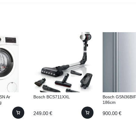
SN Ar
Bosch BCS711XXL
Bosch GSN36BIF
g
186cm
249.00
€
900.00
€