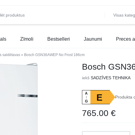
Visas kateg
als
Zīmoli
Bestselleri
Jaunumi
Preces a
ās saldētavas
»
Bosch GSN36AWEP No Frost 186cm
Bosch GSN36
iekš
SADZĪVES TEHNIKA
A
E
Produkta 
↑
G
765.00
€