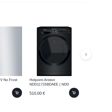
V No Frost
Hotpoint-Ariston
Bosch WNA134
NDD11725BDAEE ( NDD
žāvētāju! 8kg 
11725 BDA EE) ar žāvētāju!
510.00
€
760.00
€
11kg 60.5cm