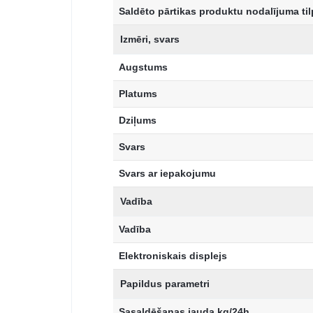
Saldēto pārtikas produktu nodalījuma ti
Izmēri, svars
Augstums
Platums
Dziļums
Svars
Svars ar iepakojumu
Vadība
Vadība
Elektroniskais displejs
Papildus parametri
Sasaldēšanas jauda kg/24h