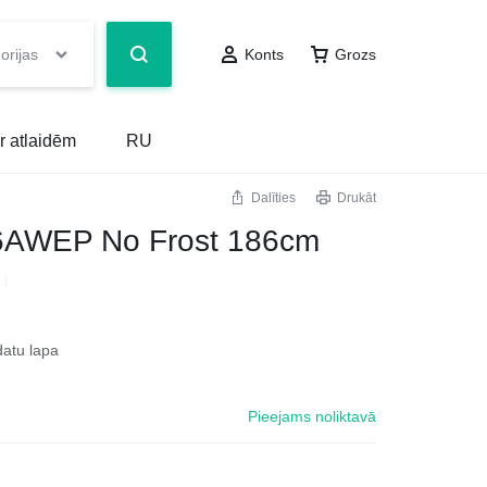
orijas
Konts
Grozs
r atlaidēm
RU
Dalīties
Drukāt
AWEP No Frost 186cm
datu lapa
Pieejams noliktavā