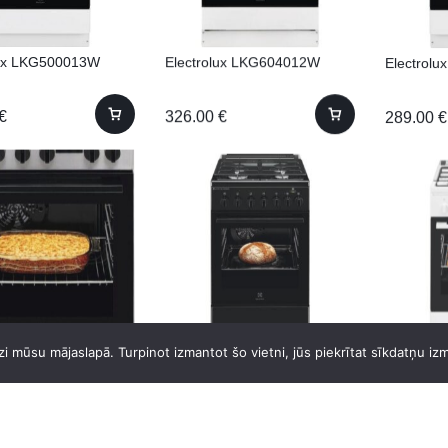
lux LKG500013W
Electrolux LKG604012W
Electrol
€
326.00
€
289.00
€
lux LKK540232X
Electrolux LKK560000K
Electrol
i mūsu mājaslapā. Turpinot izmantot šo vietni, jūs piekrītat sīkdatņu iz
€
395.00
€
365.00
€