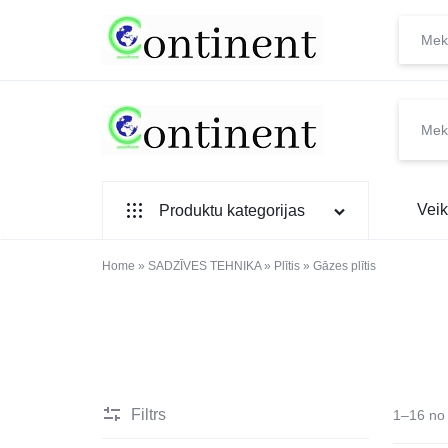
CONTINENT.LV
SADZĪVES
Veik
Produktu kategorijas
PREČU
INTERNETVEIKALS
SADZĪVES TEHNIKA
Home
»
SADZĪVES TEHNIKA
»
Plītis
»
Gāzes plītis
IEBŪVĒJAMĀ TEHNIKA
MAZĀ SADZĪVES TEHNIKA
ELEKTRONIKA, TV
Filtrs
1–16 no 
TELEFONI