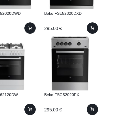
E52020DWD
Beko FSE52320DXD
295.00
€
E62120DW
Beko FSG52020FX
295.00
€