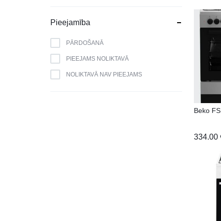
BERK
BLAUPUNKT
Pieejamība
BOMANN
PĀRDOŠANĀ
BOSCH
PIEEJAMS NOLIKTAVĀ
BRANDT
NOLIKTAVĀ NAV PIEEJAMS
CAMRY
CANDY
Beko F
CATA
CELLO
334.00
DAEWOO
DAIKIN
DE DIETRICH
DELL
DEWALT