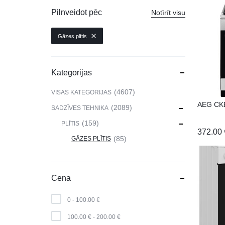
VIEDPULKSTEŅI
Pilnveidot pēc
Notīrīt visu
SKAISTUMAM UN VESELĪBAI
Gāzes plītis
DATORTEHNIKA, PRECES
BIROJAM
Kategorijas
KLIMATAM
4607
VISAS KATEGORIJAS
AEG CK
SPORTAM UN ATPŪTAI
2089
SADZĪVES TEHNIKA
159
PLĪTIS
MĀJĀM UN DĀRZAM
372.00
85
GĀZES PLĪTIS
SILTUMNĪCAS UN TO PIEDERUMI
CELTNIECĪBA
Cena
0 -
100.00
€
100.00
€
-
200.00
€