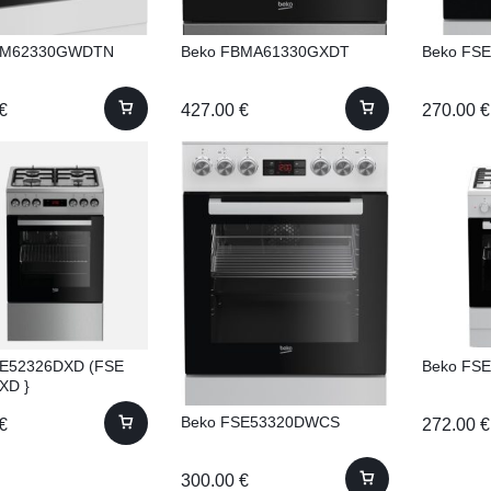
BM62330GWDTN
Beko FBMA61330GXDT
Beko FS
€
427.00
€
270.00
€
SE52326DXD (FSE
Beko FS
XD }
Beko FSE53320DWCS
€
272.00
€
300.00
€