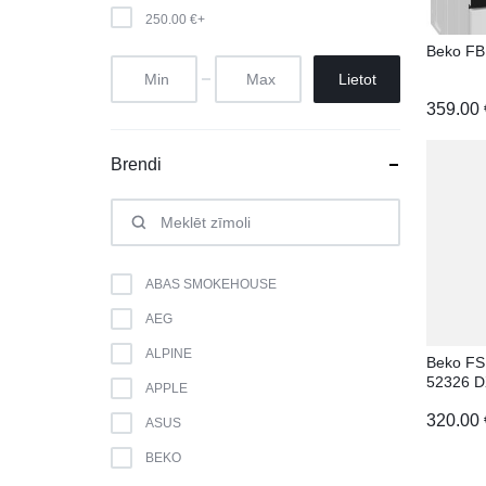
250.00
€
+
Beko F
Lietot
359.00
Brendi
ABAS SMOKEHOUSE
AEG
ALPINE
Beko F
52326 D
APPLE
320.00
ASUS
BEKO