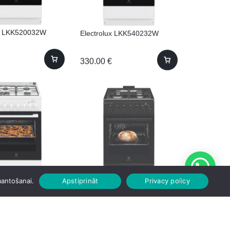
ux LKK520032W
Electrolux LKK540232W
330.00
€
ux LKK560000W
Electrolux LKK560010K
mantošanai.
Apstiprināt
Privacy policy
384.00
€