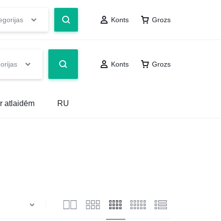
egorijas
Konts
Grozs
orijas
Konts
Grozs
r atlaidēm
RU