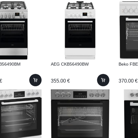
B56490BM
AEG CKB56490BW
Beko FB
€
355.00
€
370.00
€