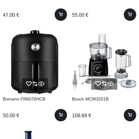
47.00
€
55.00
€
Bomann FR6076HCB
Bosch MCM3201B
50.00
€
108.68
€