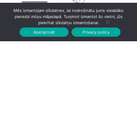
Mēs izmantojam sīkdatnes, lai nodrošinātu jums vislabāko
pieredzi mūsu mājaslapā. Turpinot izmantot šo vietni, jūs
BOSCH MFQ 4020(MFQ4020)
piekrītat sīkdatņu izmantošanai.
Bosch MFQ24200
Apstiprināt
Privacy policy
Sākumlapa
Veikalā
Grozs
Konts
44.00
€
43.95
€
Bosch MFQ2420B 400W
BOSCH MFQ3010