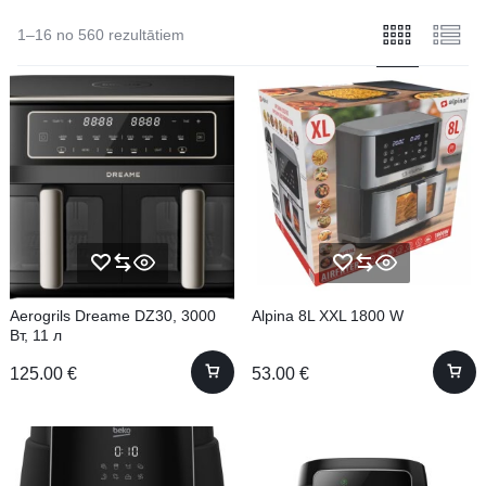
1–16 no 560 rezultātiem
Aerogrils Dreame DZ30, 3000
Alpina 8L XXL 1800 W
Вт, 11 л
125.00
€
53.00
€