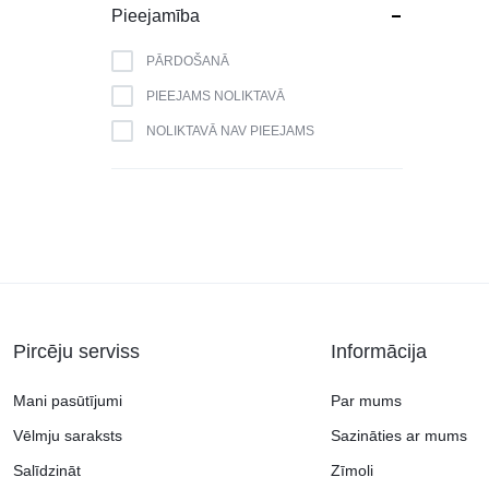
BLAUPUNKT
Pieejamība
BOMANN
PĀRDOŠANĀ
BOSCH
PIEEJAMS NOLIKTAVĀ
BRANDT
NOLIKTAVĀ NAV PIEEJAMS
CAMRY
CANDY
CATA
CELLO
DAEWOO
DAIKIN
Pircēju serviss
Informācija
DE DIETRICH
DELL
Mani pasūtījumi
Par mums
DEWALT
Vēlmju saraksts
Sazināties ar mums
DM GRILL
Salīdzināt
Zīmoli