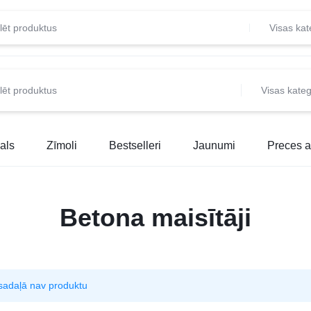
Visas kat
Visas kateg
als
Zīmoli
Bestselleri
Jaunumi
Preces a
Betona maisītāji
sadaļā nav produktu