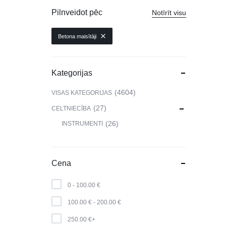
VIEDPULKSTEŅI
Pilnveidot pēc
Notīrīt visu
SKAISTUMAM UN VESELĪBAI
Betona maisītāji
DATORTEHNIKA, PRECES
BIROJAM
Kategorijas
KLIMATAM
4604
VISAS KATEGORIJAS
SPORTAM UN ATPŪTAI
27
CELTNIECĪBA
26
INSTRUMENTI
MĀJĀM UN DĀRZAM
SILTUMNĪCAS UN TO PIEDERUMI
Cena
CELTNIECĪBA
0 -
100.00
€
100.00
€
-
200.00
€
250.00
€
+