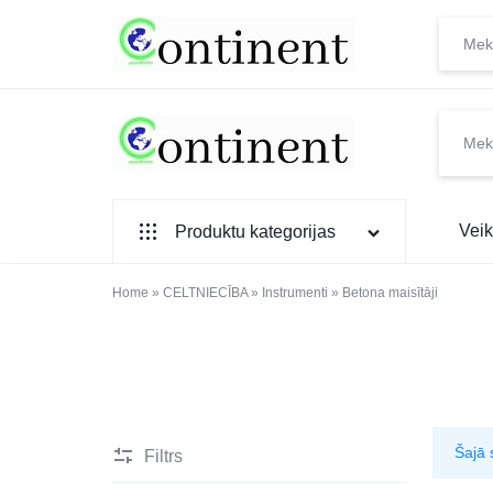
CONTINENT.LV
SADZĪVES
Veik
Produktu kategorijas
PREČU
INTERNETVEIKALS
SADZĪVES TEHNIKA
Home
»
CELTNIECĪBA
»
Instrumenti
»
Betona maisītāji
IEBŪVĒJAMĀ TEHNIKA
MAZĀ SADZĪVES TEHNIKA
ELEKTRONIKA, TV
Šajā 
Filtrs
TELEFONI