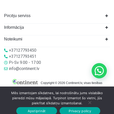
Pircēju serviss
Informācija
Noteikumi
+37127793450
+37127793451
Pi-Sv 9.00 - 17.00
info@continent.lv
Copyright © 2026 Continent.lv, visas tiesības
aizsargātas.
Mēs izmantojam sīkdatnes, lai nodrošinātu jums vislabāko
pieredzi mūsu mājaslapā. Turpinot izmantot šo vietni, jūs
piekrītat sīkdatņu izmantošanai.
Apstiprināt
Privacy policy
Sākumlapa
Veikalā
Grozs
Konts