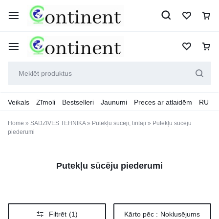
Veikals
Zīmoli
Bestselleri
Jaunumi
Preces ar atlaidēm
RU
Home
»
SADZĪVES TEHNIKA
»
Putekļu sūcēji, tīrītāji
»
Putekļu sūcēju
piederumi
Putekļu sūcēju piederumi
Filtrēt
(1)
Kārto pēc :
Noklusējums