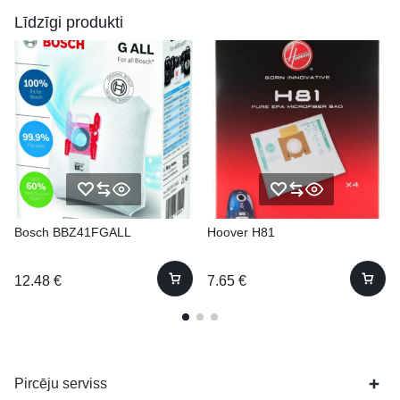
Līdzīgi produkti
Bosch BBZ41FGALL
Hoover H81
12.48
€
7.65
€
Pircēju serviss