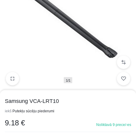
1/1
Samsung VCA-LRT10
iekš
Putekļu sūcēju piederumi
9.18
€
Noliktavā 9 prece/-es