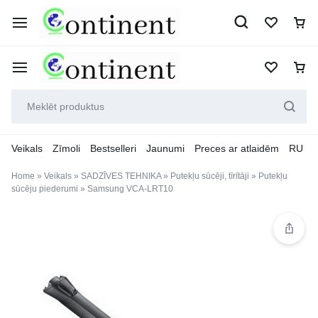
Veikals
Zīmoli
Bestselleri
Jaunumi
Preces ar atlaidēm
RU
Home
»
Veikals
»
SADZĪVES TEHNIKA
»
Putekļu sūcēji, tīrītāji
»
Putekļu
sūcēju piederumi
»
Samsung VCA-LRT10