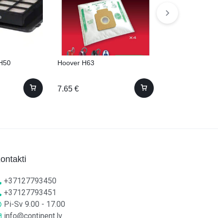
H50
Hoover H63
Samsung VCA-
7.65
€
9.18
€
ontakti
+37127793450
+37127793451
Pi-Sv 9.00 - 17.00
info@continent.lv