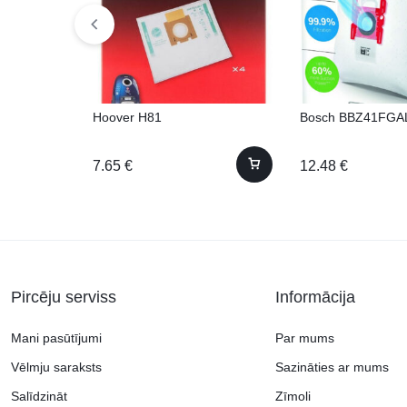
Hoover H81
Bosch BBZ41FGA
7.65
€
12.48
€
Pircēju serviss
Informācija
Mani pasūtījumi
Par mums
Vēlmju saraksts
Sazināties ar mums
Salīdzināt
Zīmoli