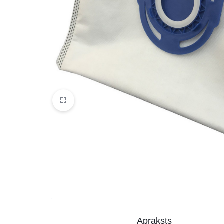
DATORTEHNIKA, PRECES
BIROJAM
KLIMATAM
SPORTAM UN ATPŪTAI
MĀJĀM UN DĀRZAM
SILTUMNĪCAS UN TO PIEDERUMI
CELTNIECĪBA
Apraksts