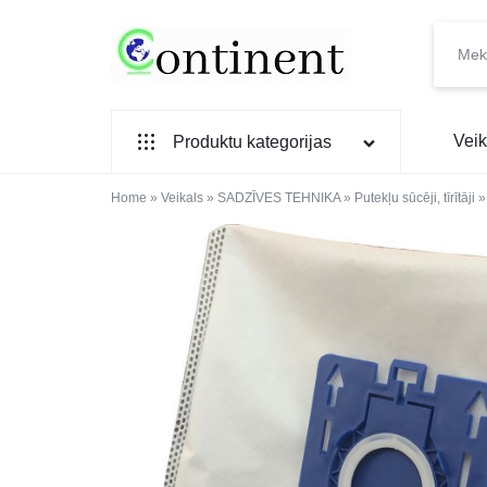
CONTINENT.LV
SADZĪVES
Veik
Produktu kategorijas
PREČU
INTERNETVEIKALS
Home
SADZĪVES TEHNIKA
»
Veikals
»
SADZĪVES TEHNIKA
»
Putekļu sūcēji, tīrītāji
IEBŪVĒJAMĀ TEHNIKA
MAZĀ SADZĪVES TEHNIKA
ELEKTRONIKA, TV
TELEFONI
VIEDPULKSTEŅI
SKAISTUMAM UN VESELĪBAI