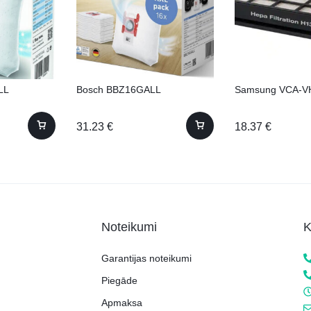
LL
Bosch BBZ16GALL
Samsung VCA-V
31.23
€
18.37
€
Noteikumi
K
Garantijas noteikumi
Piegāde
Apmaksa