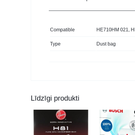
Compatible
HE710HM 021, H
Type
Dust bag
Līdzīgi produkti