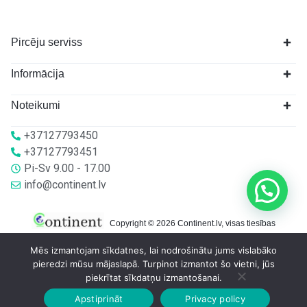
Pircēju serviss
Informācija
Noteikumi
+37127793450
+37127793451
Pi-Sv 9.00 - 17.00
info@continent.lv
Copyright © 2026 Continent.lv, visas tiesības
aizsargātas.
Mēs izmantojam sīkdatnes, lai nodrošinātu jums vislabāko
pieredzi mūsu mājaslapā. Turpinot izmantot šo vietni, jūs
piekrītat sīkdatņu izmantošanai.
Apstiprināt
Privacy policy
Sākumlapa
Veikalā
Grozs
Konts