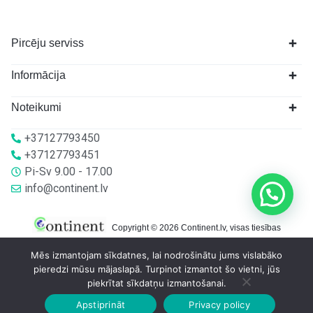
Pircēju serviss
Informācija
Noteikumi
+37127793450
+37127793451
Pi-Sv 9.00 - 17.00
info@continent.lv
Copyright © 2026 Continent.lv, visas tiesības
aizsargātas.
Mēs izmantojam sīkdatnes, lai nodrošinātu jums vislabāko
pieredzi mūsu mājaslapā. Turpinot izmantot šo vietni, jūs
piekrītat sīkdatņu izmantošanai.
Apstiprināt
Privacy policy
Sākumlapa
Veikalā
Grozs
Konts