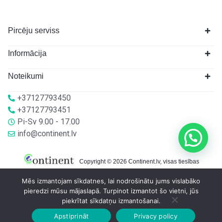
Pircēju serviss
Informācija
Noteikumi
+37127793450
+37127793451
Pi-Sv 9.00 - 17.00
info@continent.lv
Copyright © 2026 Continent.lv, visas tiesības
aizsargātas.
Mēs izmantojam sīkdatnes, lai nodrošinātu jums vislabāko
pieredzi mūsu mājaslapā. Turpinot izmantot šo vietni, jūs
piekrītat sīkdatņu izmantošanai.
Apstiprināt
Privacy policy
Sākumlapa
Veikalā
Grozs
Konts