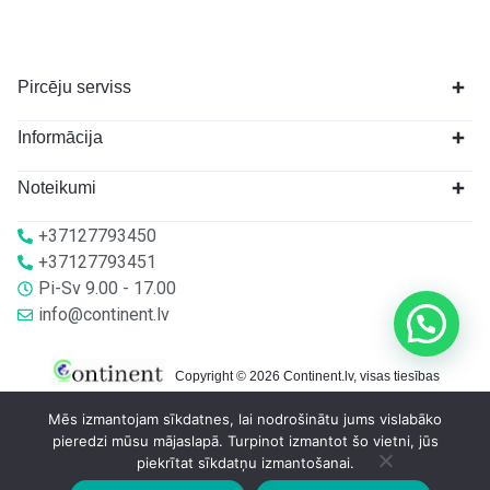
Pircēju serviss
Informācija
Noteikumi
+37127793450
+37127793451
Pi-Sv 9.00 - 17.00
info@continent.lv
Copyright © 2026 Continent.lv, visas tiesības
aizsargātas.
Mēs izmantojam sīkdatnes, lai nodrošinātu jums vislabāko
pieredzi mūsu mājaslapā. Turpinot izmantot šo vietni, jūs
piekrītat sīkdatņu izmantošanai.