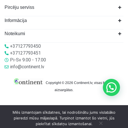
Pircēju serviss
Informācija
Noteikumi
+37127793450
+37127793451
Pi-Sv 9.00 - 17.00
info@continent.lv
Copyright © 2026 Continent.lv, visas tiesības
aizsargātas.
Mēs izmantojam sīkdatnes, lai nodrošinātu jums vislabāko
pieredzi mūsu mājaslapā. Turpinot izmantot šo vietni, jūs
piekrītat sīkdatņu izmantošanai.