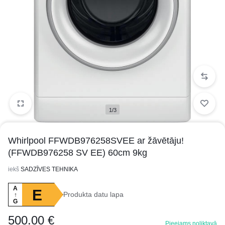
1/3
Whirlpool FFWDB976258SVEE ar žāvētāju!
(FFWDB976258 SV EE) 60cm 9kg
iekš
SADZĪVES TEHNIKA
A
E
Produkta datu lapa
↑
G
500.00
€
Pieejams noliktavā