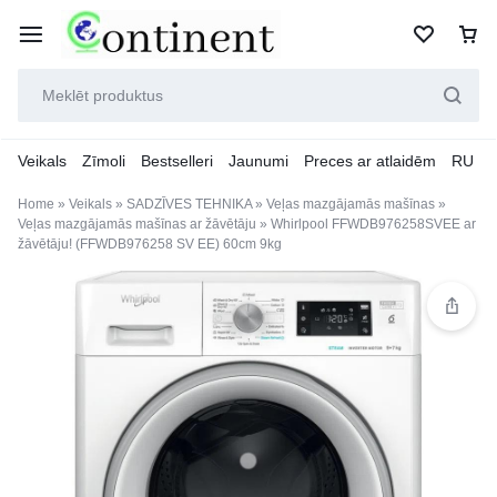
Veikals
Zīmoli
Bestselleri
Jaunumi
Preces ar atlaidēm
RU
Home
»
Veikals
»
SADZĪVES TEHNIKA
»
Veļas mazgājamās mašīnas
»
Veļas mazgājamās mašīnas ar žāvētāju
»
Whirlpool FFWDB976258SVEE ar
žāvētāju! (FFWDB976258 SV EE) 60cm 9kg