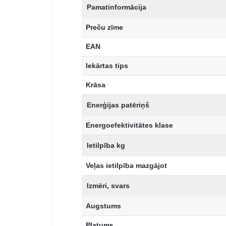
Pamatinformācija
Preču zīme
EAN
Iekārtas tips
Krāsa
Enerģijas patēriņš
Energoefektivitātes klase
Ietilpība kg
Veļas ietilpība mazgājot
Izmēri, svars
Augstums
Platums