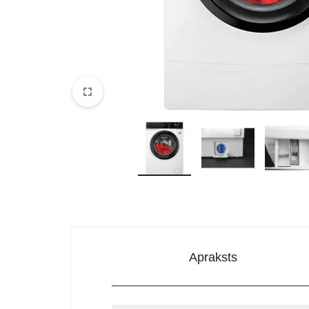
DATORTEHNIKA, PRECES
BIROJAM
KLIMATAM
SPORTAM UN ATPŪTAI
MĀJĀM UN DĀRZAM
SILTUMNĪCAS UN TO PIEDERUMI
CELTNIECĪBA
Apraksts