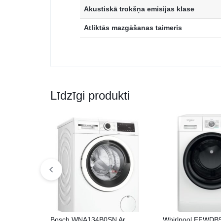
Akustiskā trokšņa emisijas klase
Atliktās mazgāšanas taimeris
Līdzīgi produkti
Bosch WNA134B0SN Ar
Whirlpool FFWD