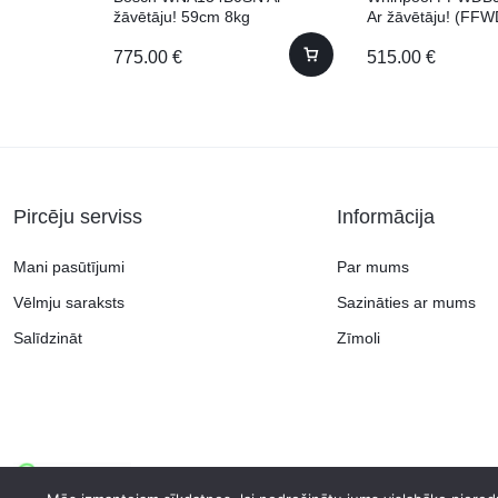
žāvētāju! 59cm 8kg
Ar žāvētāju! (FF
BV EE) 60cm 9kg
775.00
€
515.00
€
Pircēju serviss
Informācija
Mani pasūtījumi
Par mums
Vēlmju saraksts
Sazināties ar mums
Salīdzināt
Zīmoli
Copyright © 2026 Continent.lv, visas tiesības aizsargātas.