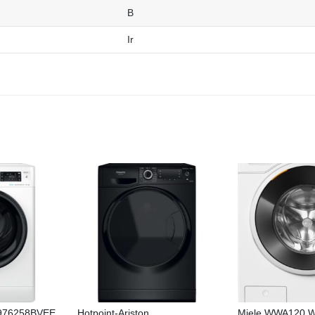
B
Ir
B976258BVEE
Hotpoint-Ariston
Miele WWA120 