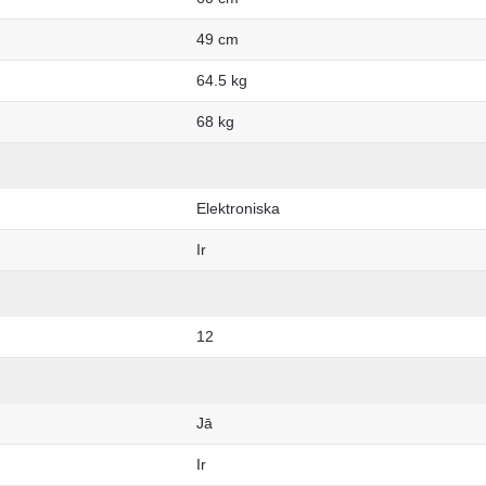
49 cm
64.5 kg
68 kg
Elektroniska
Ir
12
Jā
Ir