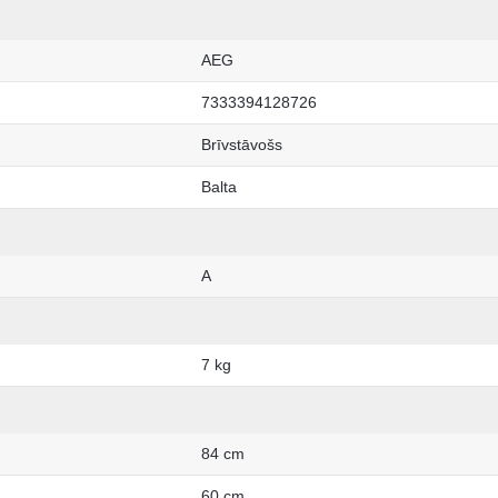
AEG
7333394128726
Brīvstāvošs
Balta
A
7 kg
84 cm
60 cm