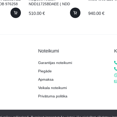
WDB 976258
NDD11725BDAEE ( NDD
11725 BDA EE) ar žāvētāju!
510.00
€
940.00
€
11kg 60.5cm
Noteikumi
K
Garantijas noteikumi
Piegāde
Apmaksa
Veikala noteikumi
Privātuma politika