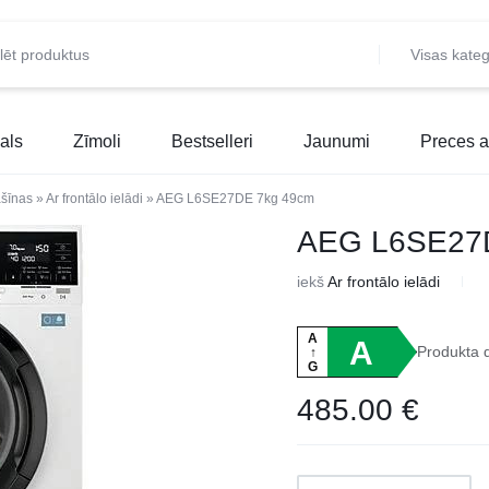
Visas kateg
als
Zīmoli
Bestselleri
Jaunumi
Preces a
šīnas
»
Ar frontālo ielādi
»
AEG L6SE27DE 7kg 49cm
AEG L6SE27
iekš
Ar frontālo ielādi
A
A
Produkta 
↑
G
485.00
€