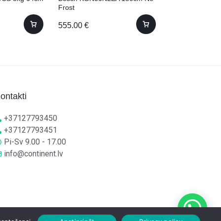
Frost
555.00
€
346.00
€
ontakti
+37127793450
+37127793451
Pi-Sv 9.00 - 17.00
info@continent.lv