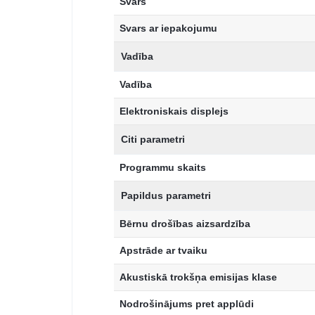
Svars
Svars ar iepakojumu
Vadība
Vadība
Elektroniskais displejs
Citi parametri
Programmu skaits
Papildus parametri
Bērnu drošības aizsardzība
Apstrāde ar tvaiku
Akustiskā trokšņa emisijas klase
Nodrošinājums pret applūdi