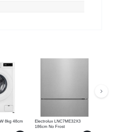
W 8kg 48cm
Electrolux LNC7ME32X3
Bosch WNA134
186cm No Frost
žāvētāju! 59cm