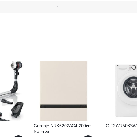
Ir
L
Gorenje NRK6202AC4 200cm
LG F2WR508SW
No Frost