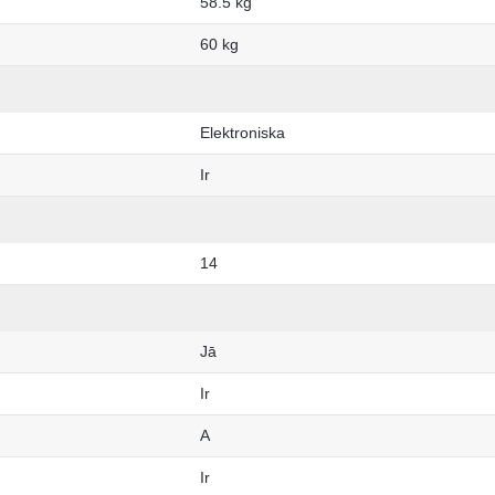
58.5 kg
60 kg
Elektroniska
Ir
14
Jā
Ir
A
Ir