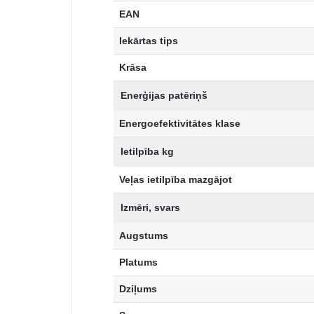
EAN
Iekārtas tips
Krāsa
Enerģijas patēriņš
Energoefektivitātes klase
Ietilpība kg
Veļas ietilpība mazgājot
Izmēri, svars
Augstums
Platums
Dziļums