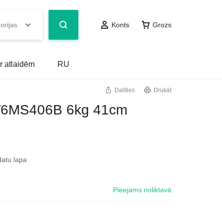
orijas
Konts
Grozs
r atlaidēm
RU
Dalīties
Drukāt
EW6MS406B 6kg 41cm
datu lapa
Pieejams noliktavā