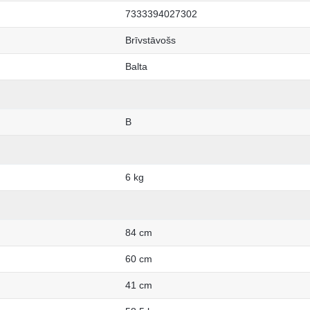
7333394027302
Brīvstāvošs
Balta
B
6 kg
84 cm
60 cm
41 cm