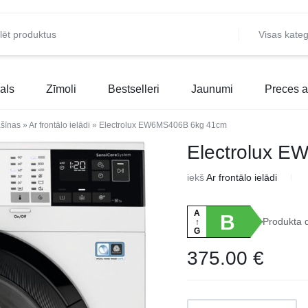
Visas kateg
als
Zīmoli
Bestselleri
Jaunumi
Preces a
šīnas
»
Ar frontālo ielādi
»
Electrolux EW6MS406B 6kg 41cm
Electrolux 
iekš
Ar frontālo ielādi
A
B
Produkta 
↑
G
375.00
€