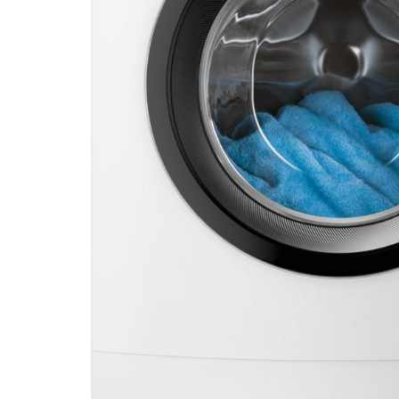
DATORTEHNIKA, PRECES
BIROJAM
KLIMATAM
SPORTAM UN ATPŪTAI
MĀJĀM UN DĀRZAM
SILTUMNĪCAS UN TO PIEDERUMI
CELTNIECĪBA