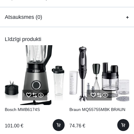
Atsauksmes (0)
Līdzīgi produkti
Bosch MMB6174S
Braun MQ55755MBK BRAUN
101.00
€
74.76
€