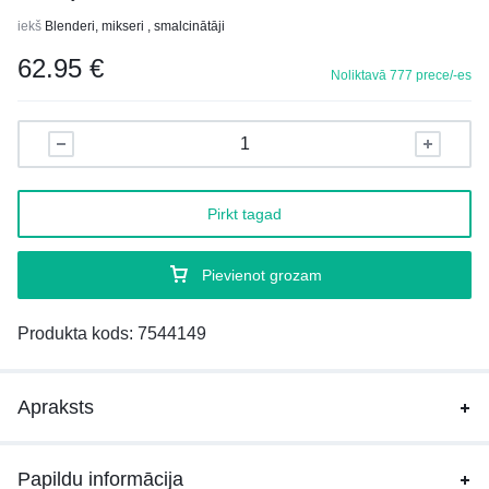
iekš
Blenderi, mikseri , smalcinātāji
62.95
€
Noliktavā 777 prece/-es
Pirkt tagad
Pievienot grozam
Produkta kods:
7544149
Apraksts
Papildu informācija