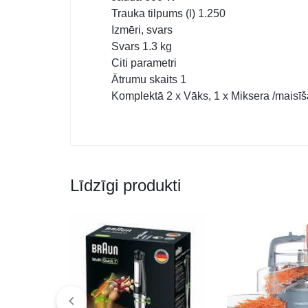
Trauka tilpums (l)
1.250
Izmēri, svars
Svars
1.3 kg
Citi parametri
Ātrumu skaits
1
Komplektā
2 x Vāks, 1 x Miksera /maisīš
Līdzīgi produkti