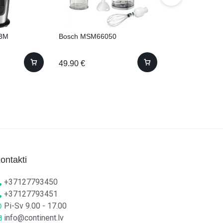
3M
Bosch MSM66050
Bosch MFQ364
49.90
€
55.00
€
ontakti
+37127793450
+37127793451
Pi-Sv 9.00 - 17.00
info@continent.lv