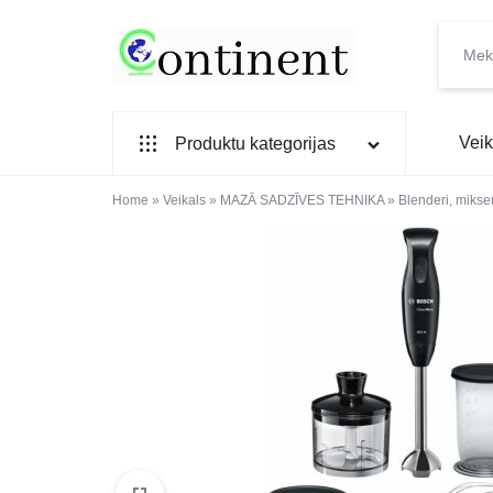
CONTINENT.LV
SADZĪVES
Veik
Produktu kategorijas
PREČU
INTERNETVEIKALS
Home
SADZĪVES TEHNIKA
»
Veikals
»
MAZĀ SADZĪVES TEHNIKA
»
Blenderi, mikser
IEBŪVĒJAMĀ TEHNIKA
MAZĀ SADZĪVES TEHNIKA
ELEKTRONIKA, TV
TELEFONI
VIEDPULKSTEŅI
SKAISTUMAM UN VESELĪBAI