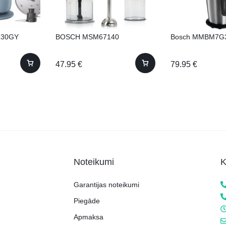
130GY
BOSCH MSM67140
Bosch MMBM7G
47.95
€
79.95
€
Noteikumi
K
Garantijas noteikumi
Piegāde
Apmaksa