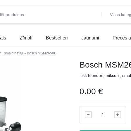
Visas kateg
als
Zīmoli
Bestselleri
Jaunumi
Preces a
i , smalcinātāji
»
Bosch MSM2650B
Bosch MSM2
iekš
Blenderi, mikseri , smal
0.00
€