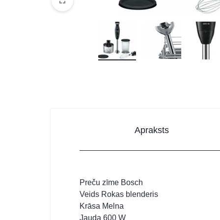
DATORTEHNIKA, PRECES
BIROJAM
KLIMATAM
SPORTAM UN ATPŪTAI
MĀJĀM UN DĀRZAM
SILTUMNĪCAS UN TO PIEDERUMI
CELTNIECĪBA
Apraksts
Preču zīme
Bosch
Veids
Rokas blenderis
Krāsa
Melna
Jauda
600 W