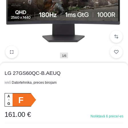
1/6
LG 27GS60QC-B.AEUQ
iekš
Datortehnika, preces birojam
A
F
↑
G
161.00
€
Noliktavā 6 prece/-es