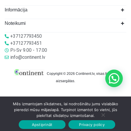
Informācija
Noteikumi
+37127793450
+37127793451
Pi-Sv 9.00 - 17.00
info@continent.lv
Copyright © 2026 Continent.lv, visas tiesības
aizsargātas.
Mēs izmantojam sīkdatnes, lai nodrošinātu jums vislabāko
pieredzi mūsu mājaslapā. Turpinot izmantot šo vietni, jūs
piekrītat sīkdatņu izmantošanai.
Apstiprināt
Privacy policy
Sākumlapa
Veikalā
Grozs
Konts