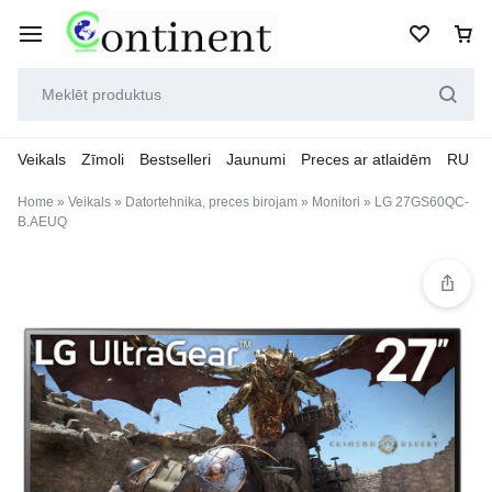
Veikals
Zīmoli
Bestselleri
Jaunumi
Preces ar atlaidēm
RU
Home
»
Veikals
»
Datortehnika, preces birojam
»
Monitori
»
LG 27GS60QC-
B.AEUQ