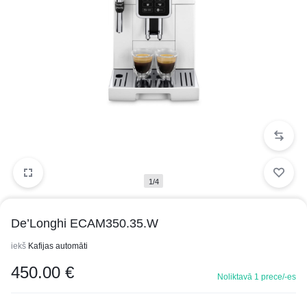
1/4
De’Longhi ECAM350.35.W
iekš
Kafijas automāti
450.00
€
Noliktavā 1 prece/-es