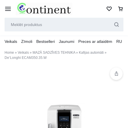
Veikals
Zīmoli
Bestselleri
Jaunumi
Preces ar atlaidēm
RU
Home
»
Veikals
»
MAZĀ SADZĪVES TEHNIKA
»
Kafijas automāti
»
De’Longhi ECAM350.35.W