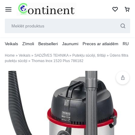
Veikals
Zīmoli
Bestselleri
Jaunumi
Preces ar atlaidēm
RU
Home
»
Veikals
»
SADZĪVES TEHNIKA
»
Putekļu sūcēji, tīrītāji
»
Ūdens filtra
putekļu sūcēji
»
Thomas Inox 1520 Plus 786182