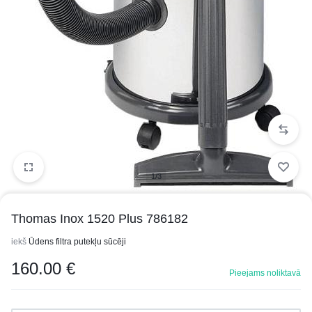
1/3
Thomas Inox 1520 Plus 786182
iekš
Ūdens filtra putekļu sūcēji
160.00
€
Pieejams noliktavā