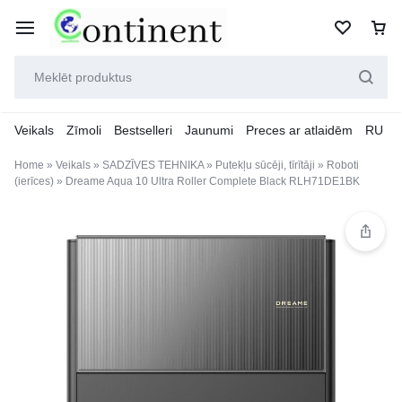
Veikals
Zīmoli
Bestselleri
Jaunumi
Preces ar atlaidēm
RU
Home
»
Veikals
»
SADZĪVES TEHNIKA
»
Putekļu sūcēji, tīrītāji
»
Roboti
(ierīces)
»
Dreame Aqua 10 Ultra Roller Complete Black RLH71DE1BK