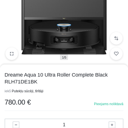
1/5
Dreame Aqua 10 Ultra Roller Complete Black
RLH71DE1BK
iekš
Putekļu sūcēji, tīrītāji
780.00
€
Pieejams noliktavā