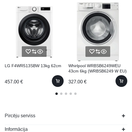
LG F4WR513SBW 13kg 62cm
Whirlpool WRBSB6249WEU
43cm 6kg (WRBSB6249 W EU)
457.00
€
327.00
€
Pircēju serviss
Informācija