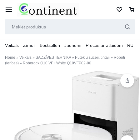
Veikals
Zīmoli
Bestselleri
Jaunumi
Preces ar atlaidēm
RU
Home
»
Veikals
»
SADZĪVES TEHNIKA
»
Putekļu sūcēji, tīrītāji
»
Roboti
(ierīces)
»
Roborock Q10 VF+ White Q10VFP02-00