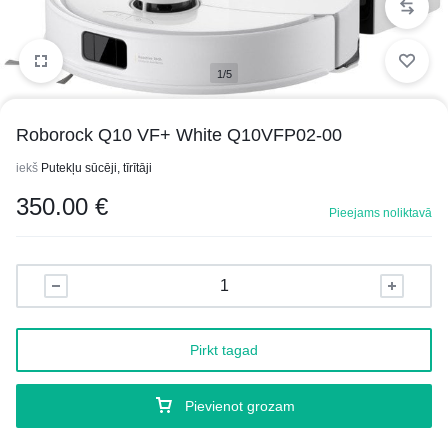
1/5
Roborock Q10 VF+ White Q10VFP02-00
iekš
Putekļu sūcēji, tīrītāji
350.00
€
Pieejams noliktavā
Pirkt tagad
Pievienot grozam