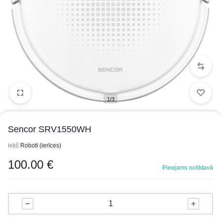
1/3
Sencor SRV1550WH
iekš
Roboti (ierīces)
100.00
€
Pieejams noliktavā