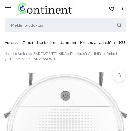
Veikals
Zīmoli
Bestselleri
Jaunumi
Preces ar atlaidēm
RU
Home
»
Veikals
»
SADZĪVES TEHNIKA
»
Putekļu sūcēji, tīrītāji
»
Roboti
(ierīces)
»
Sencor SRV1550WH