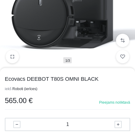
1/3
Ecovacs DEEBOT T80S OMNI BLACK
iekš
Roboti (ierīces)
565.00
€
Pieejams noliktavā