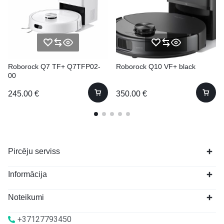
Roborock Q7 TF+ Q7TFP02-
Roborock Q10 VF+ black
00
245.00
€
350.00
€
Pircēju serviss
Informācija
Noteikumi
+37127793450