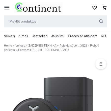
Veikals
Zīmoli
Bestselleri
Jaunumi
Preces ar atlaidēm
RU
Home
»
Veikals
»
SADZĪVES TEHNIKA
»
Putekļu sūcēji, tīrītāji
»
Roboti
(ierīces)
»
Ecovacs DEEBOT T80S OMNI BLACK